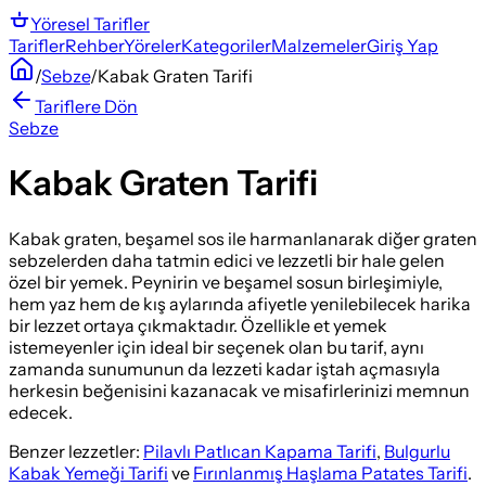
Yöresel
Tarifler
Tarifler
Rehber
Yöreler
Kategoriler
Malzemeler
Giriş Yap
/
Sebze
/
Kabak Graten Tarifi
Tariflere Dön
Sebze
Kabak Graten Tarifi
Kabak graten, beşamel sos ile harmanlanarak diğer graten
sebzelerden daha tatmin edici ve lezzetli bir hale gelen
özel bir yemek. Peynirin ve beşamel sosun birleşimiyle,
hem yaz hem de kış aylarında afiyetle yenilebilecek harika
bir lezzet ortaya çıkmaktadır. Özellikle et yemek
istemeyenler için ideal bir seçenek olan bu tarif, aynı
zamanda sunumunun da lezzeti kadar iştah açmasıyla
herkesin beğenisini kazanacak ve misafirlerinizi memnun
edecek.
Benzer lezzetler:
Pilavlı Patlıcan Kapama Tarifi
,
Bulgurlu
Kabak Yemeği Tarifi
ve
Fırınlanmış Haşlama Patates Tarifi
.