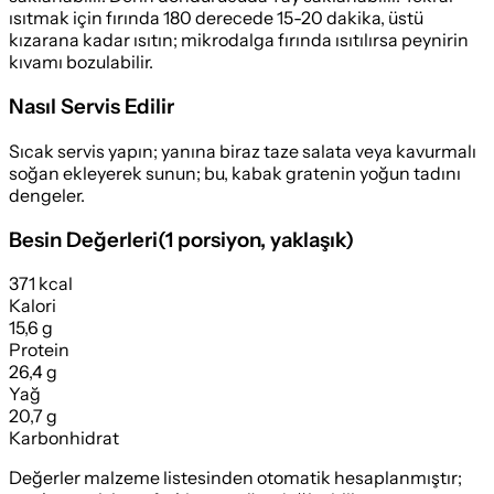
ısıtmak için fırında 180 derecede 15-20 dakika, üstü
kızarana kadar ısıtın; mikrodalga fırında ısıtılırsa peynirin
kıvamı bozulabilir.
Nasıl Servis Edilir
Sıcak servis yapın; yanına biraz taze salata veya kavurmalı
soğan ekleyerek sunun; bu, kabak gratenin yoğun tadını
dengeler.
Besin Değerleri
(
1 porsiyon
, yaklaşık)
371 kcal
Kalori
15,6 g
Protein
26,4 g
Yağ
20,7 g
Karbonhidrat
Değerler malzeme listesinden otomatik hesaplanmıştır;