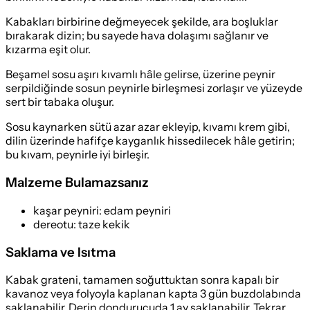
Kabakları birbirine değmeyecek şekilde, ara boşluklar
bırakarak dizin; bu sayede hava dolaşımı sağlanır ve
kızarma eşit olur.
Beşamel sosu aşırı kıvamlı hâle gelirse, üzerine peynir
serpildiğinde sosun peynirle birleşmesi zorlaşır ve yüzeyde
sert bir tabaka oluşur.
Sosu kaynarken sütü azar azar ekleyip, kıvamı krem gibi,
dilin üzerinde hafifçe kayganlık hissedilecek hâle getirin;
bu kıvam, peynirle iyi birleşir.
Malzeme Bulamazsanız
kaşar peyniri
:
edam peyniri
dereotu
:
taze kekik
Saklama ve Isıtma
Kabak grateni, tamamen soğuttuktan sonra kapalı bir
kavanoz veya folyoyla kaplanan kapta 3 gün buzdolabında
saklanabilir. Derin dondurucuda 1 ay saklanabilir. Tekrar