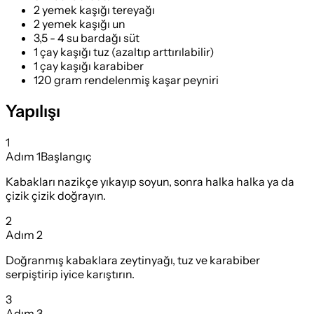
2 yemek kaşığı tereyağı
2 yemek kaşığı un
3,5 - 4 su bardağı süt
1 çay kaşığı tuz (azaltıp arttırılabilir)
1 çay kaşığı karabiber
120 gram rendelenmiş kaşar peyniri
Yapılışı
1
Adım
1
Başlangıç
Kabakları nazikçe yıkayıp soyun, sonra halka halka ya da
çizik çizik doğrayın.
2
Adım
2
Doğranmış kabaklara zeytinyağı, tuz ve karabiber
serpiştirip iyice karıştırın.
3
Adım
3