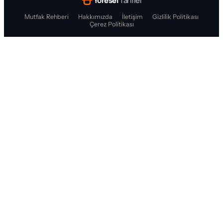
Yöresel
Tarifler
Mutfak Rehberi
Hakkımızda
İletişim
Gizlilik Politikası
Çerez Politikası