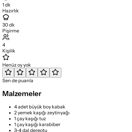
1
dk
Hazırlık
30
dk
Pişirme
4
Kişilik
Henüz oy yok
Sen de puanla
Malzemeler
4 adet büyük boy kabak
2 yemek kaşığı zeytinyağı
1 çay kaşığı tuz
1 çay kaşığı karabiber
3-4 dal dereotu