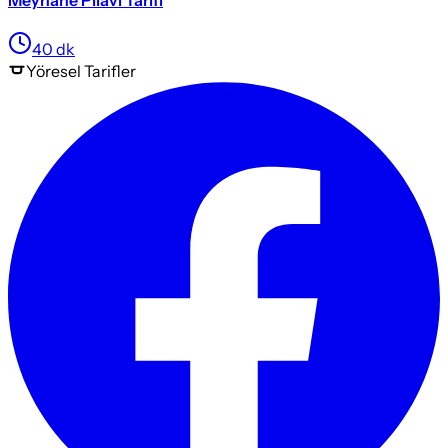
40
dk
Yöresel
Tarifler