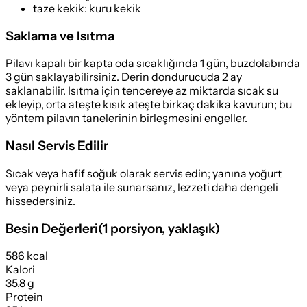
taze kekik
:
kuru kekik
Saklama ve Isıtma
Pilavı kapalı bir kapta oda sıcaklığında 1 gün, buzdolabında
3 gün saklayabilirsiniz. Derin dondurucuda 2 ay
saklanabilir. Isıtma için tencereye az miktarda sıcak su
ekleyip, orta ateşte kısık ateşte birkaç dakika kavurun; bu
yöntem pilavın tanelerinin birleşmesini engeller.
Nasıl Servis Edilir
Sıcak veya hafif soğuk olarak servis edin; yanına yoğurt
veya peynirli salata ile sunarsanız, lezzeti daha dengeli
hissedersiniz.
Besin Değerleri
(
1 porsiyon
, yaklaşık)
586 kcal
Kalori
35,8 g
Protein