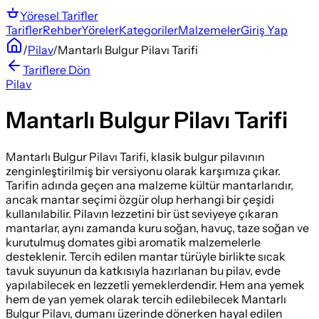
Yöresel
Tarifler
Tarifler
Rehber
Yöreler
Kategoriler
Malzemeler
Giriş Yap
/
Pilav
/
Mantarlı Bulgur Pilavı Tarifi
Tariflere Dön
Pilav
Mantarlı Bulgur Pilavı Tarifi
Mantarlı Bulgur Pilavı Tarifi, klasik bulgur pilavının
zenginleştirilmiş bir versiyonu olarak karşımıza çıkar.
Tarifin adında geçen ana malzeme kültür mantarlarıdır,
ancak mantar seçimi özgür olup herhangi bir çeşidi
kullanılabilir. Pilavın lezzetini bir üst seviyeye çıkaran
mantarlar, aynı zamanda kuru soğan, havuç, taze soğan ve
kurutulmuş domates gibi aromatik malzemelerle
desteklenir. Tercih edilen mantar türüyle birlikte sıcak
tavuk suyunun da katkısıyla hazırlanan bu pilav, evde
yapılabilecek en lezzetli yemeklerdendir. Hem ana yemek
hem de yan yemek olarak tercih edilebilecek Mantarlı
Bulgur Pilavı, dumanı üzerinde dönerken hayal edilen