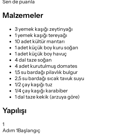
Sen de puanla
Malzemeler
3 yemek kaşığı zeytinyağı
1 yemek kaşığı tereyağı
10 adet kültür mantarı
1 adet küçük boy kuru soğan
1 adet küçük boy havuç
4 dal taze soğan
4 adet kurutulmuş domates
1,5 su bardağı pilavlık bulgur
2,5 su bardağı sıcak tavuk suyu
1/2 çay kaşığı tuz
1/4 çay kaşığı karabiber
1 dal taze kekik (arzuya göre)
Yapılışı
1
Adım
1
Başlangıç