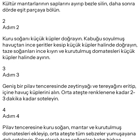
Kültür mantarlarının saplarını ayırıp bezle silin, daha sonra
dörde eşit parçaya bölün.
2
Adım
2
Kuru soğanı küçük küpler doğrayın. Kabuğu soyulmuş
havuçtan ince şeritler kesip küçük küpler halinde doğrayın,
taze soğanları ince kıyın ve kurutulmuş domatesleri küçük
küpler halinde ayırın.
3
Adım
3
Geniş bir pilav tenceresinde zeytinyağı ve tereyağını eritip,
içine havuç küplerini alın. Orta ateşte renklenene kadar 2-
3 dakika kadar soteleyin.
4
Adım
4
Pilav tenceresine kuru soğan, mantar ve kurutulmuş
domatesleri ekleyip, orta ateşte tüm sebzeler yumuşayana
dek soteleyin. Son olarak taze soğanları katıp birkaç