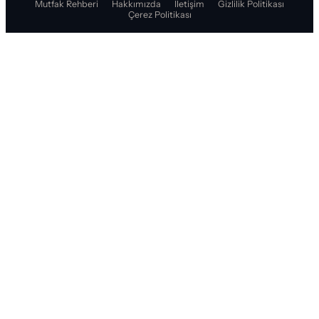
Mutfak Rehberi
Hakkımızda
İletişim
Gizlilik Politikası
Çerez Politikası