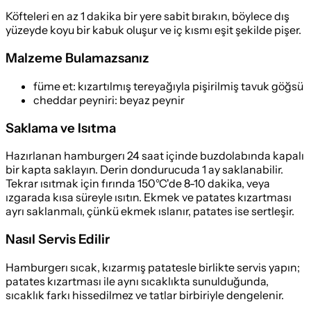
Köfteleri en az 1 dakika bir yere sabit bırakın, böylece dış
yüzeyde koyu bir kabuk oluşur ve iç kısmı eşit şekilde pişer.
Malzeme Bulamazsanız
füme et
:
kızartılmış tereyağıyla pişirilmiş tavuk göğsü
cheddar peyniri
:
beyaz peynir
Saklama ve Isıtma
Hazırlanan hamburgerı 24 saat içinde buzdolabında kapalı
bir kapta saklayın. Derin dondurucuda 1 ay saklanabilir.
Tekrar ısıtmak için fırında 150°C'de 8-10 dakika, veya
ızgarada kısa süreyle ısıtın. Ekmek ve patates kızartması
ayrı saklanmalı, çünkü ekmek ıslanır, patates ise sertleşir.
Nasıl Servis Edilir
Hamburgerı sıcak, kızarmış patatesle birlikte servis yapın;
patates kızartması ile aynı sıcaklıkta sunulduğunda,
sıcaklık farkı hissedilmez ve tatlar birbiriyle dengelenir.