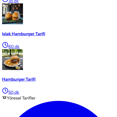
35
dk
Islak Hamburger Tarifi
60
dk
Hamburger Tarifi
50
dk
Yöresel
Tarifler