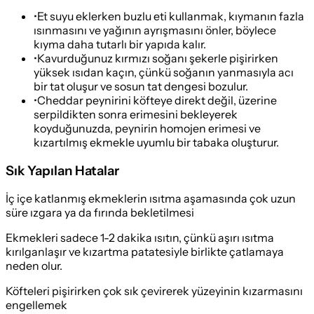
•
Et suyu eklerken buzlu eti kullanmak, kıymanın fazla
ısınmasını ve yağının ayrışmasını önler, böylece
kıyma daha tutarlı bir yapıda kalır.
•
Kavurduğunuz kırmızı soğanı şekerle pişirirken
yüksek ısıdan kaçın, çünkü soğanın yanmasıyla acı
bir tat oluşur ve sosun tat dengesi bozulur.
•
Cheddar peynirini köfteye direkt değil, üzerine
serpildikten sonra erimesini bekleyerek
koyduğunuzda, peynirin homojen erimesi ve
kızartılmış ekmekle uyumlu bir tabaka oluşturur.
Sık Yapılan Hatalar
İç içe katlanmış ekmeklerin ısıtma aşamasında çok uzun
süre ızgara ya da fırında bekletilmesi
Ekmekleri sadece 1-2 dakika ısıtın, çünkü aşırı ısıtma
kırılganlaşır ve kızartma patatesiyle birlikte çatlamaya
neden olur.
Köfteleri pişirirken çok sık çevirerek yüzeyinin kızarmasını
engellemek