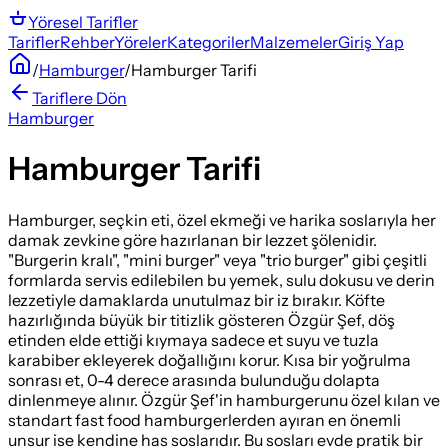
Yöresel
Tarifler
Tarifler
Rehber
Yöreler
Kategoriler
Malzemeler
Giriş Yap
/
Hamburger
/
Hamburger Tarifi
Tariflere Dön
Hamburger
Hamburger Tarifi
Hamburger, seçkin eti, özel ekmeği ve harika soslarıyla her
damak zevkine göre hazırlanan bir lezzet şölenidir.
"Burgerin kralı", "mini burger" veya "trio burger" gibi çeşitli
formlarda servis edilebilen bu yemek, sulu dokusu ve derin
lezzetiyle damaklarda unutulmaz bir iz bırakır. Köfte
hazırlığında büyük bir titizlik gösteren Özgür Şef, döş
etinden elde ettiği kıymaya sadece et suyu ve tuzla
karabiber ekleyerek doğallığını korur. Kısa bir yoğrulma
sonrası et, 0-4 derece arasında bulunduğu dolapta
dinlenmeye alınır. Özgür Şef'in hamburgerunu özel kılan ve
standart fast food hamburgerlerden ayıran en önemli
unsur ise kendine has soslarıdır. Bu sosları evde pratik bir