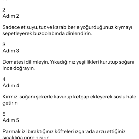
2
Adım
2
Sadece et suyu, tuz ve karabiberle yoğurduğunuz kıymayı
sepetleyerek buzdolabında dinlendirin.
3
Adım
3
Domatesi dilimleyin. Yıkadığınız yeşillikleri kurutup soğanı
ince doğrayın.
4
Adım
4
Kırmızı soğanı şekerle kavurup ketçap ekleyerek soslu hale
getirin.
5
Adım
5
Parmak izi bıraktığınız köfteleri ızgarada arzu ettiğiniz
sıcaklığa göre pişirin.