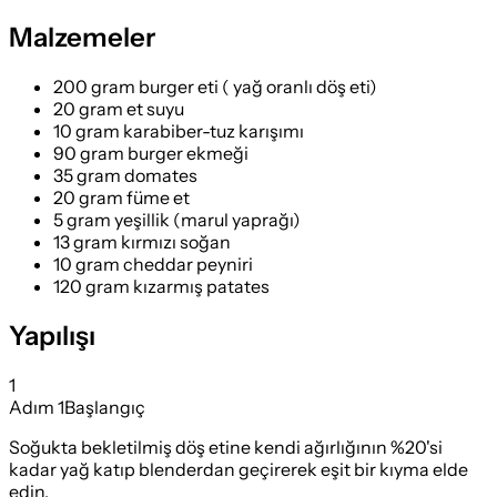
Malzemeler
200 gram burger eti ( yağ oranlı döş eti)
20 gram et suyu
10 gram karabiber-tuz karışımı
90 gram burger ekmeği
35 gram domates
20 gram füme et
5 gram yeşillik (marul yaprağı)
13 gram kırmızı soğan
10 gram cheddar peyniri
120 gram kızarmış patates
Yapılışı
1
Adım
1
Başlangıç
Soğukta bekletilmiş döş etine kendi ağırlığının %20'si
kadar yağ katıp blenderdan geçirerek eşit bir kıyma elde
edin.