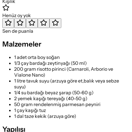
Kişilik
Henüz oy yok
Sen de puanla
Malzemeler
1 adet orta boy soğan
1/3 çay bardağı zeytinyağı (50 ml)
200 gram risotto pirinci (Carnaroli, Arborio ve
Vialone Nano)
1 litre tavuk suyu (arzuya göre et,balık veya sebze
suyu)
1/4 su bardağı beyaz şarap (50-60 g)
2 yemek kaşığı tereyağı (40-50 g)
50 gram rendelenmiş parmesan peyniri
1 çay kaşığı tuz
1 dal taze kekik (arzuya göre)
Yapılışı