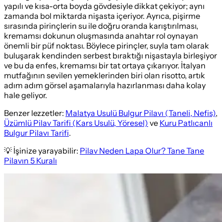
yapılı ve kısa-orta boyda gövdesiyle dikkat çekiyor; aynı
zamanda bol miktarda nişasta içeriyor. Ayrıca, pişirme
sırasında pirinçlerin su ile doğru oranda karıştırılması,
kremamsı dokunun oluşmasında anahtar rol oynayan
önemli bir püf noktası. Böylece pirinçler, suyla tam olarak
buluşarak kendinden serbest bıraktığı nişastayla birleşiyor
ve bu da enfes, kremamsı bir tat ortaya çıkarıyor. İtalyan
mutfağının sevilen yemeklerinden biri olan risotto, artık
adım adım görsel aşamalarıyla hazırlanması daha kolay
hale geliyor.
Benzer lezzetler:
Malatya Usulü Bulgur Pilavı (Taneli, Nefis)
,
Üzümlü Pilav Tarifi (Kars Usulü, Yöresel)
ve
Kuru Patlıcanlı
Bulgur Pilavı Tarifi
.
💡 İşinize yarayabilir:
Pilav Neden Lapa Olur? Tane Tane
Pilavın 5 Kuralı