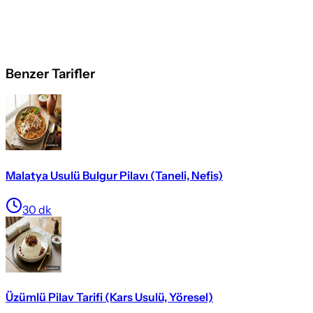
Benzer Tarifler
Malatya Usulü Bulgur Pilavı (Taneli, Nefis)
30
dk
Üzümlü Pilav Tarifi (Kars Usulü, Yöresel)