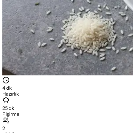
4
dk
Hazırlık
25
dk
Pişirme
2