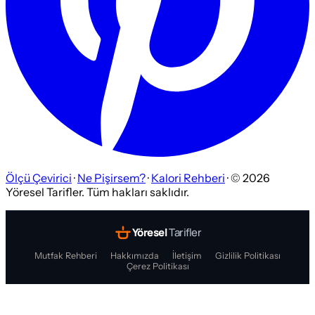
Ölçü Çevirici
·
Ne Pişirsem?
·
Kalori Rehberi
· ©
2026
Yöresel Tarifler. Tüm hakları saklıdır.
Yöresel
Tarifler
Mutfak Rehberi
Hakkımızda
İletişim
Gizlilik Politikası
Çerez Politikası