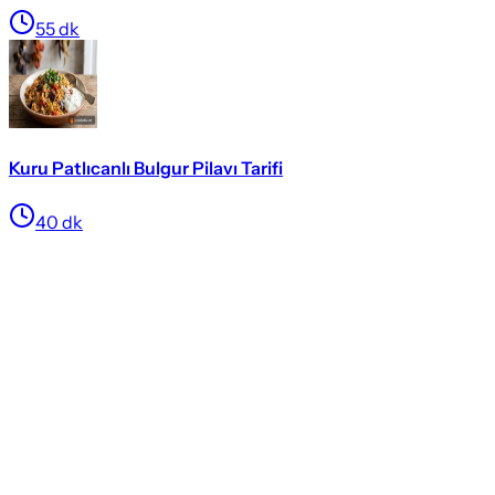
55
dk
Kuru Patlıcanlı Bulgur Pilavı Tarifi
40
dk