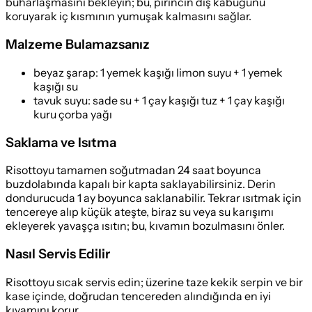
buharlaşmasını bekleyin; bu, pirincin dış kabuğunu
koruyarak iç kısmının yumuşak kalmasını sağlar.
Malzeme Bulamazsanız
beyaz şarap
:
1 yemek kaşığı limon suyu + 1 yemek
kaşığı su
tavuk suyu
:
sade su + 1 çay kaşığı tuz + 1 çay kaşığı
kuru çorba yağı
Saklama ve Isıtma
Risottoyu tamamen soğutmadan 24 saat boyunca
buzdolabında kapalı bir kapta saklayabilirsiniz. Derin
dondurucuda 1 ay boyunca saklanabilir. Tekrar ısıtmak için
tencereye alıp küçük ateşte, biraz su veya su karışımı
ekleyerek yavaşça ısıtın; bu, kıvamın bozulmasını önler.
Nasıl Servis Edilir
Risottoyu sıcak servis edin; üzerine taze kekik serpin ve bir
kase içinde, doğrudan tencereden alındığında en iyi
kıvamını korur.