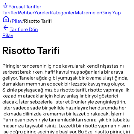
Yöresel
Tarifler
Tarifler
Rehber
Yöreler
Kategoriler
Malzemeler
Giriş Yap
/
Pilav
/
Risotto Tarifi
Tariflere Dön
Pilav
Risotto Tarifi
Pirinçler tencerenin içinde kavrularak kendi nişastasını
serbest bırakırken, hafif kavrulmuş soğanlarla bir araya
geliyor. Taneler ağda gibi yumuşak bir kıvama ulaştığında,
damakları memnun edecek bir lezzete kavuşmuş oluyor.
Sizinle paylaşacağımız bu risotto tarifi, risotto yapmaya ilk
kez adım atacaklar için kolay anlaşılır bir yol gösterici
olacak. İster sebzelerle, ister et ürünleriyle zenginleştirin,
ister sadece sade bir şekilde hazırlayın; her durumda her
lokmada dilinizde kremamsı bir lezzet bırakacak. İşlemi
Parmesan peyniriyle tamamladıktan sonra, şık bir tabakta
masanıza taşıyabilirsiniz. Lezzetli bir risotto yapmanın sırrı
ise doğru pirinç seçimiyle başlıyor. Bu özel risotto pirinci, iri