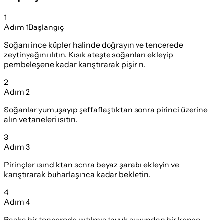
1
Adım
1
Başlangıç
Soğanı ince küpler halinde doğrayın ve tencerede
zeytinyağını ılıtın. Kısık ateşte soğanları ekleyip
pembeleşene kadar karıştırarak pişirin.
2
Adım
2
Soğanlar yumuşayıp şeffaflaştıktan sonra pirinci üzerine
alın ve taneleri ısıtın.
3
Adım
3
Pirinçler ısındıktan sonra beyaz şarabı ekleyin ve
karıştırarak buharlaşınca kadar bekletin.
4
Adım
4
Başka bir tencerede ısıtılmış tavuk suyundan bir kepçe