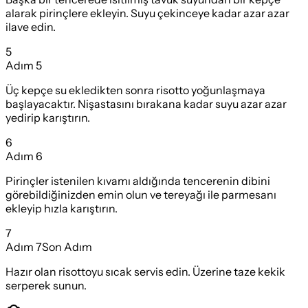
alarak pirinçlere ekleyin. Suyu çekinceye kadar azar azar
ilave edin.
5
Adım
5
Üç kepçe su ekledikten sonra risotto yoğunlaşmaya
başlayacaktır. Nişastasını bırakana kadar suyu azar azar
yedirip karıştırın.
6
Adım
6
Pirinçler istenilen kıvamı aldığında tencerenin dibini
görebildiğinizden emin olun ve tereyağı ile parmesanı
ekleyip hızla karıştırın.
7
Adım
7
Son Adım
Hazır olan risottoyu sıcak servis edin. Üzerine taze kekik
serperek sunun.