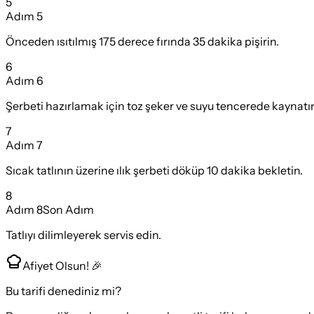
5
Adım
5
Önceden ısıtılmış 175 derece fırında 35 dakika pişirin.
6
Adım
6
Şerbeti hazırlamak için toz şeker ve suyu tencerede kaynatı
7
Adım
7
Sıcak tatlının üzerine ılık şerbeti döküp 10 dakika bekletin.
8
Adım
8
Son Adım
Tatlıyı dilimleyerek servis edin.
Afiyet Olsun! 🎉
Bu tarifi denediniz mi?