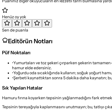
Puanınız diğer okuyucuların en lezzetli tarifi bulmasına yard
Henüz oy yok
Sen de puanla
Editörün Notları
Püf Noktaları
•
Yumurtaları ve toz şekeri çırparken şekerin tamamen eri
hamur elde edersiniz.
•
Yoğurdu oda sıcaklığında kullanın; soğuk yoğurt hamur
•
Şerbeti kaynattıktan sonra 5 dakika daha kaynatın; bu,
Sık Yapılan Hatalar
Hamuru fırına koyarken tepsinin yağlanmadığını fark etme
Tepsinin tereyağıyla kaplanmasını unutmayın; bu, tatlıyı çık