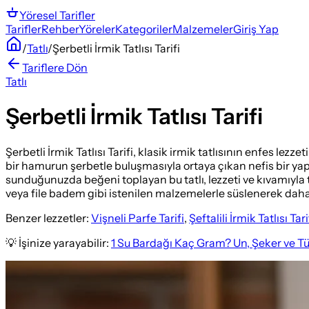
Yöresel
Tarifler
Tarifler
Rehber
Yöreler
Kategoriler
Malzemeler
Giriş Yap
/
Tatlı
/
Şerbetli İrmik Tatlısı Tarifi
Tariflere Dön
Tatlı
Şerbetli İrmik Tatlısı Tarifi
Şerbetli İrmik Tatlısı Tarifi, klasik irmik tatlısının enfes lezz
bir hamurun şerbetle buluşmasıyla ortaya çıkan nefis bir yapıy
sunduğunuzda beğeni toplayan bu tatlı, lezzeti ve kıvamıyla t
veya file badem gibi istenilen malzemelerle süslenerek daha da 
Benzer lezzetler:
Vişneli Parfe Tarifi
,
Şeftalili İrmik Tatlısı Tari
💡 İşinize yarayabilir:
1 Su Bardağı Kaç Gram? Un, Şeker ve T