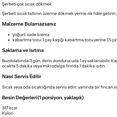
Şerbeti çok sıcak dökmek
Şerbeti sıcak tatlının üzerine dökmek yerine ılık hâle getirin;
Malzeme Bulamazsanız
yoğurt
:
sade krema
kabartma tozu
:
1 çay kaşığı kabartma tozu yerine 1,5 ça
Saklama ve Isıtma
Buzdolabında 3 gün, derin dondurucuda 1 ay saklanabilir. Kapal
ocakta 5 dakika veya mikrodalga fırında 1 dakika ısıtın.
Nasıl Servis Edilir
Sıcak veya oda sıcaklığında servis edin; yanında bir fincan s
Besin Değerleri
(
1 porsiyon
, yaklaşık)
317 kcal
Kalori