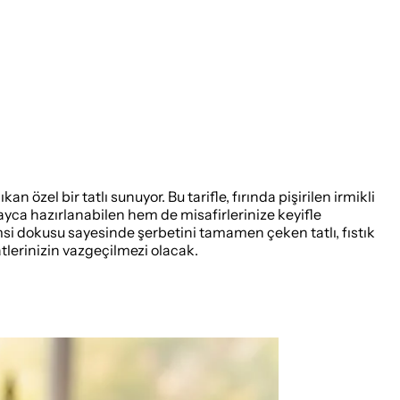
n özel bir tatlı sunuyor. Bu tarifle, fırında pişirilen irmikli
olayca hazırlanabilen hem de misafirlerinize keyifle
imsi dokusu sayesinde şerbetini tamamen çeken tatlı, fıstık
aatlerinizin vazgeçilmezi olacak.