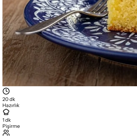
20
dk
Hazırlık
1
dk
Pişirme