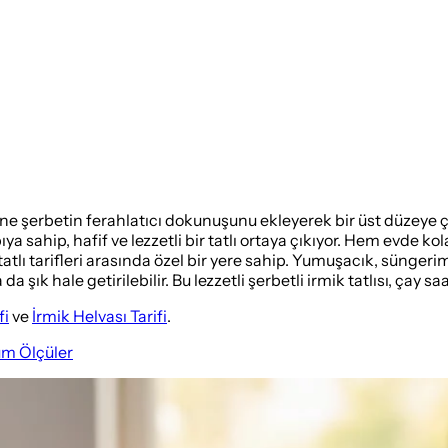
etine şerbetin ferahlatıcı dokunuşunu ekleyerek bir üst düzeye çıka
a sahip, hafif ve lezzetli bir tatlı ortaya çıkıyor. Hem evde k
atlı tarifleri arasında özel bir yere sahip. Yumuşacık, sünger
şık hale getirilebilir. Bu lezzetli şerbetli irmik tatlısı, çay s
fi
ve
İrmik Helvası Tarifi
.
üm Ölçüler