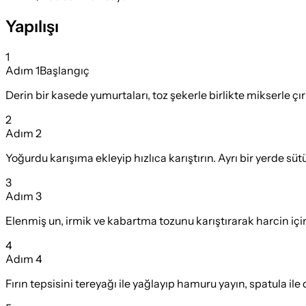
Yapılışı
1
Adım
1
Başlangıç
Derin bir kasede yumurtaları, toz şekerle birlikte mikserle 
2
Adım
2
Yoğurdu karışıma ekleyip hızlıca karıştırın. Ayrı bir yerde sütü
3
Adım
3
Elenmiş un, irmik ve kabartma tozunu karıştırarak harcin içi
4
Adım
4
Fırın tepsisini tereyağı ile yağlayıp hamuru yayın, spatula ile 