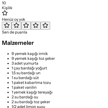
10
Kişilik
Henüz oy yok
Sen de puanla
Malzemeler
9 yemek kaşığı irmik
9 yemek kaşığı toz şeker
3 adet yumurta
1 çay bardağı yoğurt
1,5 su bardağı un
1 su bardağı süt
1 paket kabartma tozu
1 paket vanilin
1 yemek kaşığı tereyağı
2 su bardağı su
2 su bardağı toz şeker
1/2 adet limon suyu