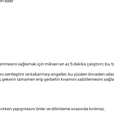
ım eder.
mesini sağlamak için mikseri en az 5 dakika çalıştırın; bu, ta
u sertleştirir ve kabarmayı engeller, bu yüzden önceden odad
 şekerin tamamen erip şerbetin kıvamını sabitlemesini sağlar 
k
arırken yapışmasını önler ve dilimleme sırasında kırılmaz.