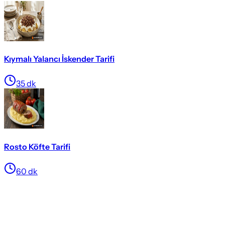
Kıymalı Yalancı İskender Tarifi
35
dk
Rosto Köfte Tarifi
60
dk