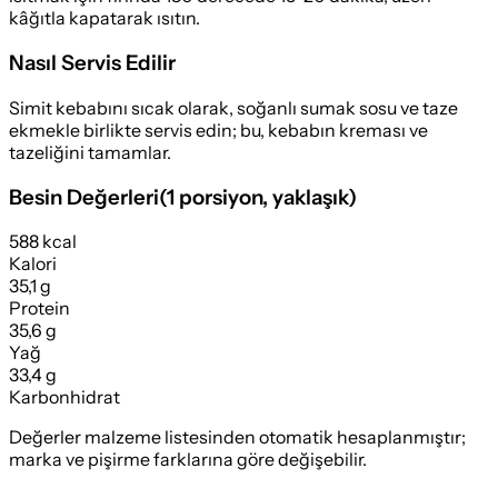
kâğıtla kapatarak ısıtın.
Nasıl Servis Edilir
Simit kebabını sıcak olarak, soğanlı sumak sosu ve taze
ekmekle birlikte servis edin; bu, kebabın kreması ve
tazeliğini tamamlar.
Besin Değerleri
(
1 porsiyon
, yaklaşık)
588 kcal
Kalori
35,1 g
Protein
35,6 g
Yağ
33,4 g
Karbonhidrat
Değerler malzeme listesinden otomatik hesaplanmıştır;
marka ve pişirme farklarına göre değişebilir.