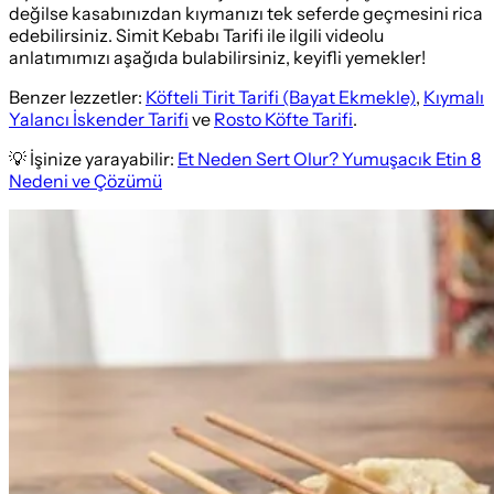
değilse kasabınızdan kıymanızı tek seferde geçmesini rica
edebilirsiniz. Simit Kebabı Tarifi ile ilgili videolu
anlatımımızı aşağıda bulabilirsiniz, keyifli yemekler!
Benzer lezzetler:
Köfteli Tirit Tarifi (Bayat Ekmekle)
,
Kıymalı
Yalancı İskender Tarifi
ve
Rosto Köfte Tarifi
.
💡 İşinize yarayabilir:
Et Neden Sert Olur? Yumuşacık Etin 8
Nedeni ve Çözümü