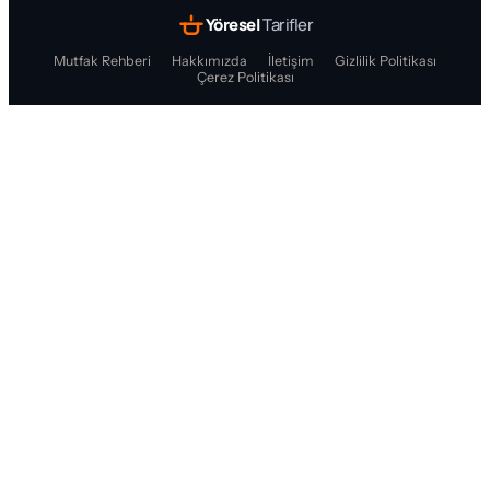
Yöresel
Tarifler
Mutfak Rehberi
Hakkımızda
İletişim
Gizlilik Politikası
Çerez Politikası