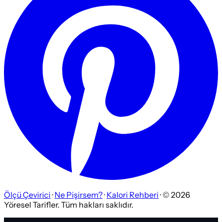
Ölçü Çevirici
·
Ne Pişirsem?
·
Kalori Rehberi
· ©
2026
Yöresel Tarifler. Tüm hakları saklıdır.