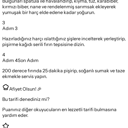
Bulgurları spatula ile havalandırıp, kıyma, tuz, karabiber,
kırmızı biber, nane ve rendelenmiş sarımsak ekleyerek
yumuşak bir harç elde edene kadar yoğurun.
3
Adım
3
Hazırladığınız harçı ıslattığınız şişlere incelterek yerleştirip,
pişirme kağıdı serili fırın tepsisine dizin.
4
Adım
4
Son Adım
200 derece fırında 25 dakika pişirip, soğanlı sumak ve taze
ekmekle servis yapın.
Afiyet Olsun! 🎉
Bu tarifi denediniz mi?
Puanınız diğer okuyucuların en lezzetli tarifi bulmasına
yardım eder.