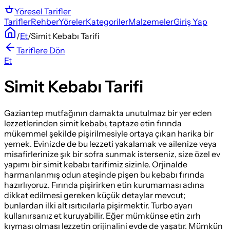
Yöresel
Tarifler
Tarifler
Rehber
Yöreler
Kategoriler
Malzemeler
Giriş Yap
/
Et
/
Simit Kebabı Tarifi
Tariflere Dön
Et
Simit Kebabı Tarifi
Gaziantep mutfağının damakta unutulmaz bir yer eden
lezzetlerinden simit kebabı, taptaze etin fırında
mükemmel şekilde pişirilmesiyle ortaya çıkan harika bir
yemek. Evinizde de bu lezzeti yakalamak ve ailenize veya
misafirlerinize şık bir sofra sunmak isterseniz, size özel ev
yapımı bir simit kebabı tarifimiz sizinle. Orjinalde
harmanlanmış odun ateşinde pişen bu kebabı fırında
hazırlıyoruz. Fırında pişirirken etin kurumaması adına
dikkat edilmesi gereken küçük detaylar mevcut;
bunlardan ilki alt ısıtıcılarla pişirmektir. Turbo ayarı
kullanırsanız et kuruyabilir. Eğer mümkünse etin zırh
kıyması olması lezzetin orijinalini evde de yaşatır. Mümkün