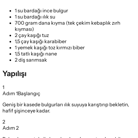
1 su bardağı ince bulgur
1 su bardağı ılık su
700 gram dana kıyma (tek çekim kebaplık zırh
kıyması)
2 çay kaşığı tuz
1,5 çay kaşığı karabiber
1 yemek kaşığı toz kırmızı biber
1,5 tatlı kaşığı nane
2 diş sarımsak
Yapılışı
1
Adım
1
Başlangıç
Geniş bir kasede bulgurları ılık suyuya karıştırıp bekletin,
hafif şişinceye kadar.
2
Adım
2