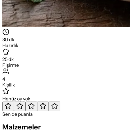
30
dk
Hazırlık
25
dk
Pişirme
4
Kişilik
Henüz oy yok
Sen de puanla
Malzemeler