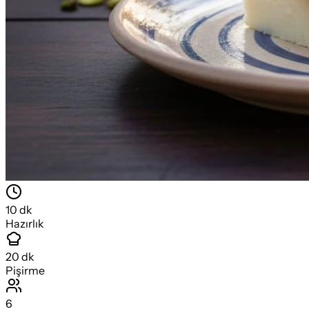
10
dk
Hazırlık
20
dk
Pişirme
6