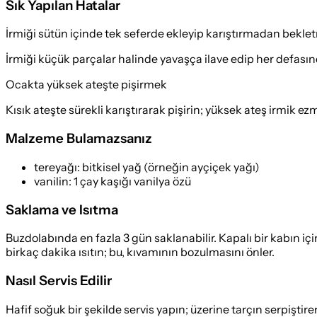
Sık Yapılan Hatalar
İrmiği sütün içinde tek seferde ekleyip karıştırmadan bekl
İrmiği küçük parçalar halinde yavaşça ilave edip her defasın
Ocakta yüksek ateşte pişirmek
Kısık ateşte sürekli karıştırarak pişirin; yüksek ateş irmik 
Malzeme Bulamazsanız
tereyağı
:
bitkisel yağ (örneğin ayçiçek yağı)
vanilin
:
1 çay kaşığı vanilya özü
Saklama ve Isıtma
Buzdolabında en fazla 3 gün saklanabilir. Kapalı bir kabın iç
birkaç dakika ısıtın; bu, kıvamının bozulmasını önler.
Nasıl Servis Edilir
Hafif soğuk bir şekilde servis yapın; üzerine tarçın serpiştir