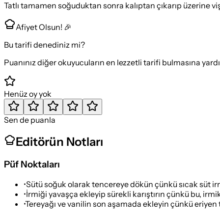
Tatlı tamamen soğuduktan sonra kalıptan çıkarıp üzerine vişn
Afiyet Olsun! 🎉
Bu tarifi denediniz mi?
Puanınız diğer okuyucuların en lezzetli tarifi bulmasına yard
Henüz oy yok
Sen de puanla
Editörün Notları
Püf Noktaları
•
Sütü soğuk olarak tencereye dökün çünkü sıcak süt irmi
•
İrmiği yavaşça ekleyip sürekli karıştırın çünkü bu, ir
•
Tereyağı ve vanilin son aşamada ekleyin çünkü eriyen te