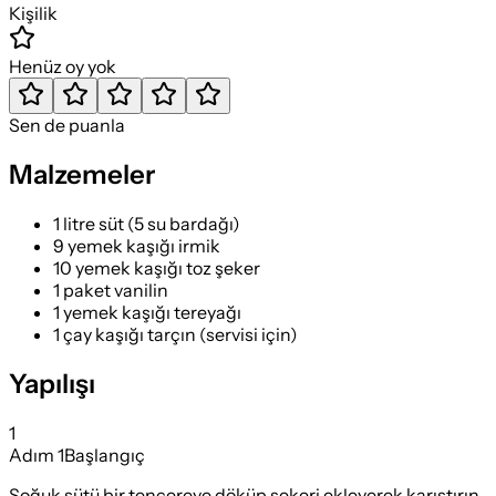
Kişilik
Henüz oy yok
Sen de puanla
Malzemeler
1 litre süt (5 su bardağı)
9 yemek kaşığı irmik
10 yemek kaşığı toz şeker
1 paket vanilin
1 yemek kaşığı tereyağı
1 çay kaşığı tarçın (servisi için)
Yapılışı
1
Adım
1
Başlangıç
Soğuk sütü bir tencereye döküp şekeri ekleyerek karıştırın.