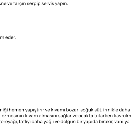
e ve tarçın serpip servis yapın.
ım eder.
ği hemen yapıştırır ve kıvamı bozar; soğuk süt, irmikle daha h
mik ezmesinin kıvam almasını sağlar ve ocakta tutarken kavrulma
reyağı, tatlıyı daha yağlı ve dolgun bir yapıda bırakır, vanily