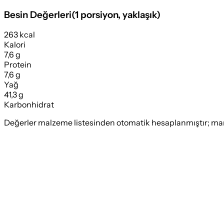
Besin Değerleri
(
1 porsiyon
, yaklaşık)
263 kcal
Kalori
7,6 g
Protein
7,6 g
Yağ
41,3 g
Karbonhidrat
Değerler malzeme listesinden otomatik hesaplanmıştır; marka