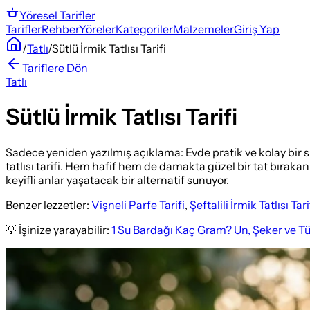
Yöresel
Tarifler
Tarifler
Rehber
Yöreler
Kategoriler
Malzemeler
Giriş Yap
/
Tatlı
/
Sütlü İrmik Tatlısı Tarifi
Tariflere Dön
Tatlı
Sütlü İrmik Tatlısı Tarifi
Sadece yeniden yazılmış açıklama: Evde pratik ve kolay bir sü
tatlısı tarifi. Hem hafif hem de damakta güzel bir tat bırakan
keyifli anlar yaşatacak bir alternatif sunuyor.
Benzer lezzetler:
Vişneli Parfe Tarifi
,
Şeftalili İrmik Tatlısı Tari
💡 İşinize yarayabilir:
1 Su Bardağı Kaç Gram? Un, Şeker ve T