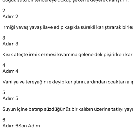
2
Adım
2
İrmiği yavaş yavaş ilave edip kaşıkla sürekli karıştırarak birleş
3
Adım
3
Kısık ateşte irmik ezmesi kıvamına gelene dek pişirirken karı
4
Adım
4
Vanilya ve tereyağını ekleyip karıştırın, ardından ocaktan al
5
Adım
5
Suyun içine batırıp süzdüğünüz bir kalıbın üzerine tatlıyı y
6
Adım
6
Son Adım