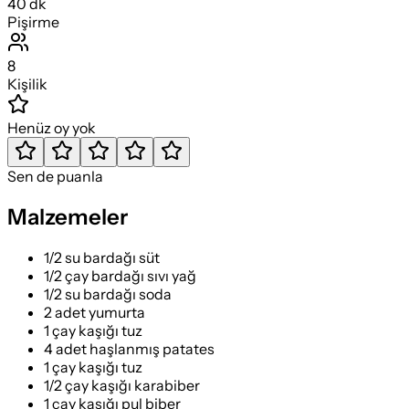
40
dk
Pişirme
8
Kişilik
Henüz oy yok
Sen de puanla
Malzemeler
1/2 su bardağı süt
1/2 çay bardağı sıvı yağ
1/2 su bardağı soda
2 adet yumurta
1 çay kaşığı tuz
4 adet haşlanmış patates
1 çay kaşığı tuz
1/2 çay kaşığı karabiber
1 çay kaşığı pul biber