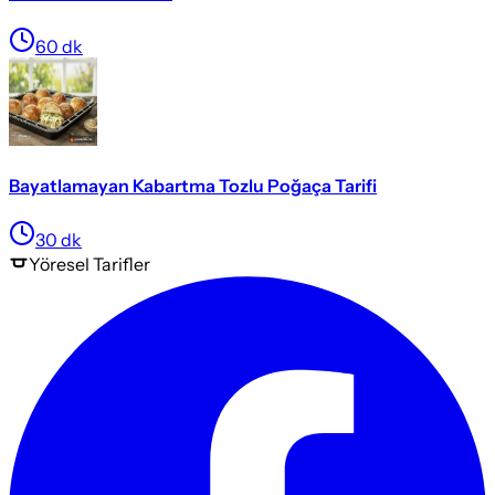
60
dk
Bayatlamayan Kabartma Tozlu Poğaça Tarifi
30
dk
Yöresel
Tarifler