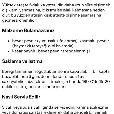
Yüksek ateşte 5 dakika yeterlidir; daha uzun süre pişirmek,
dış kısmı yanmasına, iç kısmı ise ıslak kalmasına neden
olur; bu yüzden ateşin kısık ateşte pişirme aşamasına
geçmesi önemlidir.
Malzeme Bulamazsanız
beyaz peynir (yumuşak, ufalanmış)
:
kaymaklı peynir
(kaymaklı tereyağı gibi kıvamda)
kaşar peyniri
:
beyaz peynir (rendelenmiş)
Saklama ve Isıtma
Böreği tamamen soğuttuktan sonra kapatılabilir bir kapta
buzdolabında 3 gün, derin dondurucuda 1 ay
saklayabilirsiniz. Tekrar ısıtmak için fırında 180°C'de 15-20
dakika, üstü çıtır olana kadar ısıtın.
Nasıl Servis Edilir
Sıcak veya oda sıcaklığında servis edin; yanına acılı ezme
veya domates salatası ekleyerek daha dengeli bir yemek