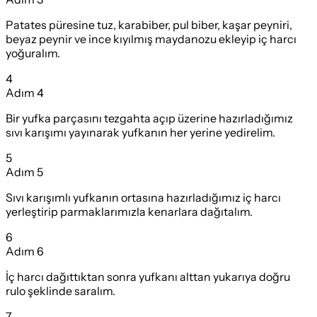
Patates püresine tuz, karabiber, pul biber, kaşar peyniri,
beyaz peynir ve ince kıyılmış maydanozu ekleyip iç harcı
yoğuralım.
4
Adım
4
Bir yufka parçasını tezgahta açıp üzerine hazırladığımız
sıvı karışımı yayınarak yufkanın her yerine yedirelim.
5
Adım
5
Sıvı karışımlı yufkanın ortasına hazırladığımız iç harcı
yerleştirip parmaklarımızla kenarlara dağıtalım.
6
Adım
6
İç harcı dağıttıktan sonra yufkanı alttan yukarıya doğru
rulo şeklinde saralım.
7