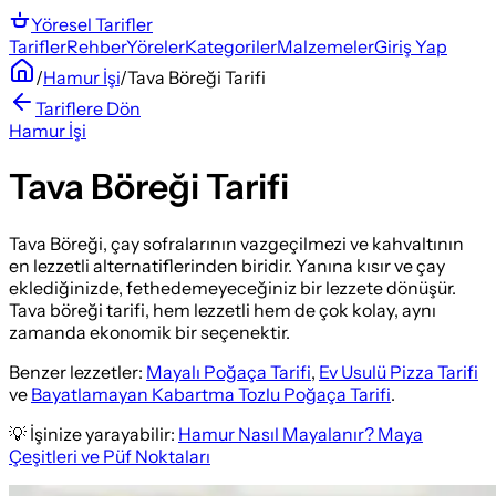
Yöresel
Tarifler
Tarifler
Rehber
Yöreler
Kategoriler
Malzemeler
Giriş Yap
/
Hamur İşi
/
Tava Böreği Tarifi
Tariflere Dön
Hamur İşi
Tava Böreği Tarifi
Tava Böreği, çay sofralarının vazgeçilmezi ve kahvaltının
en lezzetli alternatiflerinden biridir. Yanına kısır ve çay
eklediğinizde, fethedemeyeceğiniz bir lezzete dönüşür.
Tava böreği tarifi, hem lezzetli hem de çok kolay, aynı
zamanda ekonomik bir seçenektir.
Benzer lezzetler:
Mayalı Poğaça Tarifi
,
Ev Usulü Pizza Tarifi
ve
Bayatlamayan Kabartma Tozlu Poğaça Tarifi
.
💡 İşinize yarayabilir:
Hamur Nasıl Mayalanır? Maya
Çeşitleri ve Püf Noktaları