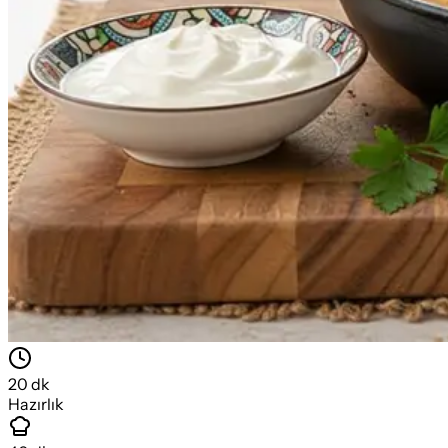
20
dk
Hazırlık