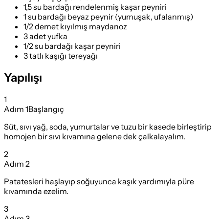
1,5 su bardağı rendelenmiş kaşar peyniri
1 su bardağı beyaz peynir (yumuşak, ufalanmış)
1/2 demet kıyılmış maydanoz
3 adet yufka
1/2 su bardağı kaşar peyniri
3 tatlı kaşığı tereyağı
Yapılışı
1
Adım
1
Başlangıç
Süt, sıvı yağ, soda, yumurtalar ve tuzu bir kasede birleştirip
homojen bir sıvı kıvamına gelene dek çalkalayalım.
2
Adım
2
Patatesleri haşlayıp soğuyunca kaşık yardımıyla püre
kıvamında ezelim.
3
Adım
3