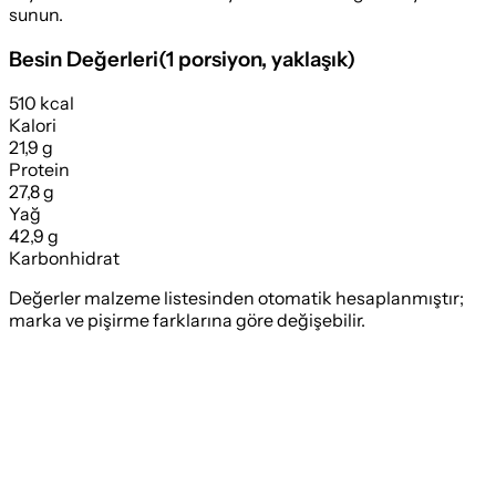
sunun.
Besin Değerleri
(
1 porsiyon
, yaklaşık)
510 kcal
Kalori
21,9 g
Protein
27,8 g
Yağ
42,9 g
Karbonhidrat
Değerler malzeme listesinden otomatik hesaplanmıştır;
marka ve pişirme farklarına göre değişebilir.