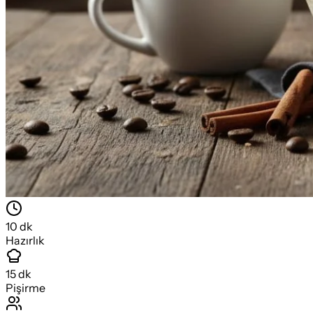
10
dk
Hazırlık
15
dk
Pişirme