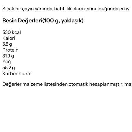
Sıcak bir çayın yanında, hafif ılık olarak sunulduğunda en iyi 
Besin Değerleri
(
100 g
, yaklaşık)
530 kcal
Kalori
5,8 g
Protein
31,9 g
Yağ
55,2 g
Karbonhidrat
Değerler malzeme listesinden otomatik hesaplanmıştır; marka