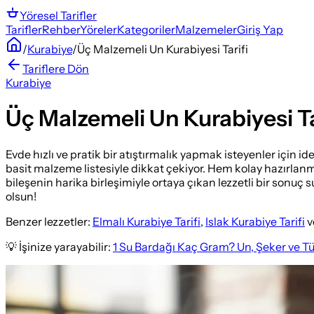
Yöresel
Tarifler
Tarifler
Rehber
Yöreler
Kategoriler
Malzemeler
Giriş Yap
/
Kurabiye
/
Üç Malzemeli Un Kurabiyesi Tarifi
Tariflere Dön
Kurabiye
Üç Malzemeli Un Kurabiyesi Ta
Evde hızlı ve pratik bir atıştırmalık yapmak isteyenler için i
basit malzeme listesiyle dikkat çekiyor. Hem kolay hazırlanma
bileşenin harika birleşimiyle ortaya çıkan lezzetli bir sonuç
olsun!
Benzer lezzetler:
Elmalı Kurabiye Tarifi
,
Islak Kurabiye Tarifi
v
💡 İşinize yarayabilir:
1 Su Bardağı Kaç Gram? Un, Şeker ve T