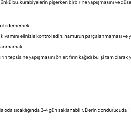
in çünkü bu, kurabiyelerin pişerken birbirine yapışmasını ve düz
trol edememek
 kıvamını elinizle kontrol edin; hamurun parçalanmaması ve 
kullanmamak
ırın tepsisine yapışmasını önler; fırın kağıdı bu işi tam olarak
da sıcaklığında 3-4 gün saklanabilir. Derin dondurucuda 1 ay