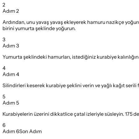
2
Adım
2
Ardından, unu yavaş yavaş ekleyerek hamuru nazikçe yoğur
birini yumurta şeklinde yoğurun.
3
Adım
3
Yumurta şeklindeki hamurları, istediğiniz kurabiye kalınlığında
4
Adım
4
Silindirleri keserek kurabiye şeklini verin ve yağlı kağıt serili f
5
Adım
5
Kurabiyelerin üzerini dikkatlice çatal izleriyle süsleyin. 175 de
6
Adım
6
Son Adım