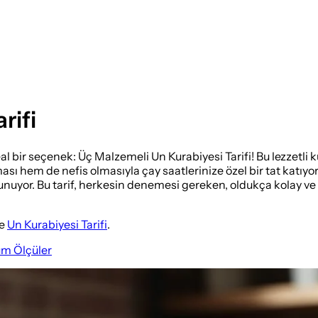
rifi
deal bir seçenek: Üç Malzemeli Un Kurabiyesi Tarifi! Bu lezzetli
sı hem de nefis olmasıyla çay saatlerinize özel bir tat katıyo
 sunuyor. Bu tarif, herkesin denemesi gereken, oldukça kolay ve
e
Un Kurabiyesi Tarifi
.
üm Ölçüler