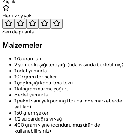
Kişilik
Henüz oy yok
Sen de puanla
Malzemeler
175 gram un
2 yemek kaşığı tereyağı (oda ısısında bekletilmiş)
1 adet yumurta
100 gram toz şeker
1 çay kaşığı kabartma tozu
1 kilogram süzme yoğurt
5 adet yumurta
1 paket vanilyalı puding (toz halinde marketlerde
satılan)
150 gram şeker
1/2 su bardağı sıvı yağ
400 gram vişne (dondurulmuş ürün de
kullanabilirsiniz)