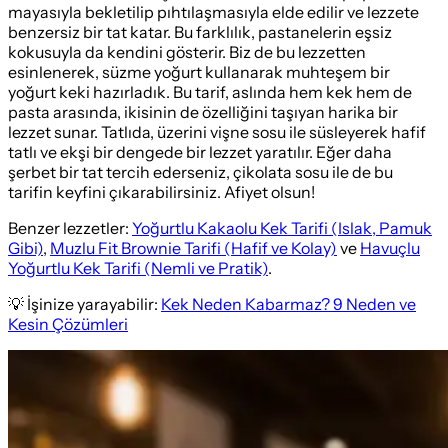
mayasıyla bekletilip pıhtılaşmasıyla elde edilir ve lezzete
benzersiz bir tat katar. Bu farklılık, pastanelerin eşsiz
kokusuyla da kendini gösterir. Biz de bu lezzetten
esinlenerek, süzme yoğurt kullanarak muhteşem bir
yoğurt keki hazırladık. Bu tarif, aslında hem kek hem de
pasta arasında, ikisinin de özelliğini taşıyan harika bir
lezzet sunar. Tatlıda, üzerini vişne sosu ile süsleyerek hafif
tatlı ve ekşi bir dengede bir lezzet yaratılır. Eğer daha
şerbet bir tat tercih ederseniz, çikolata sosu ile de bu
tarifin keyfini çıkarabilirsiniz. Afiyet olsun!
Benzer lezzetler:
Yoğurtlu Kakaolu Kek Tarifi (Islak, Pamuk
Gibi)
,
Muzlu Fit Brownie Tarifi (Hafif ve Kolay)
ve
Havuçlu
Yoğurtlu Kek Tarifi (Nemli ve Pratik)
.
💡 İşinize yarayabilir:
Kek Neden Kabarmaz? 9 Neden ve
Kesin Çözümleri