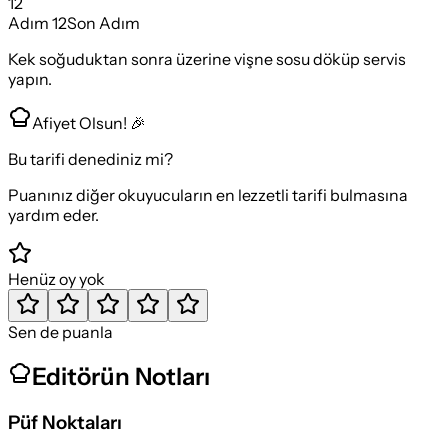
12
Adım
12
Son Adım
Kek soğuduktan sonra üzerine vişne sosu döküp servis
yapın.
Afiyet Olsun! 🎉
Bu tarifi denediniz mi?
Puanınız diğer okuyucuların en lezzetli tarifi bulmasına
yardım eder.
Henüz oy yok
Sen de puanla
Editörün Notları
Püf Noktaları