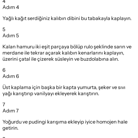
4
Adım
4
Yağlı kağıt serdiğiniz kalıbın dibini bu tabakayla kaplayın.
5
Adım
5
Kalan hamuru iki eşit parçaya bölüp rulo şeklinde sarın ve
merdane ile tekrar açarak kalıbın kenarlarını kaplayın,
üzerini çatal ile çizerek süsleyin ve buzdolabına alın.
6
Adım
6
Üst kaplama için başka bir kapta yumurta, şeker ve sıvı
yağı karıştırıp vanilyayı ekleyerek karıştırın.
7
Adım
7
Yoğurdu ve pudingi karışıma ekleyip iyice homojen hale
getirin.