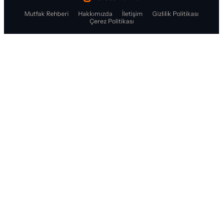
Mutfak Rehberi
Hakkımızda
İletişim
Gizlilik Politikası
Çerez Politikası