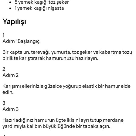
5 yemek kaşığı toz şeker
1 yemek kaşığı nişasta
Yapılışı
1
Adım
1
Başlangıç
Bir kapta un, tereyağı, yumurta, toz şeker ve kabartma tozu
birlikte karıştırarak hamurunuzu hazırlayın.
2
Adım
2
Karışımı ellerinizle güzelce yoğurup elastik bir hamur elde
edin.
3
Adım
3
Hazırladığınız hamurun üçte ikisini ayrı tutup merdane
yardımıyla kalıbın büyüklüğünde bir tabaka açın.