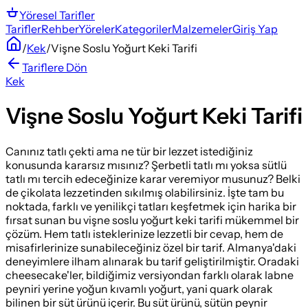
Yöresel
Tarifler
Tarifler
Rehber
Yöreler
Kategoriler
Malzemeler
Giriş Yap
/
Kek
/
Vişne Soslu Yoğurt Keki Tarifi
Tariflere Dön
Kek
Vişne Soslu Yoğurt Keki Tarifi
Canınız tatlı çekti ama ne tür bir lezzet istediğiniz
konusunda kararsız mısınız? Şerbetli tatlı mı yoksa sütlü
tatlı mı tercih edeceğinize karar veremiyor musunuz? Belki
de çikolata lezzetinden sıkılmış olabilirsiniz. İşte tam bu
noktada, farklı ve yenilikçi tatları keşfetmek için harika bir
fırsat sunan bu vişne soslu yoğurt keki tarifi mükemmel bir
çözüm. Hem tatlı isteklerinize lezzetli bir cevap, hem de
misafirlerinize sunabileceğiniz özel bir tarif. Almanya'daki
deneyimlere ilham alınarak bu tarif geliştirilmiştir. Oradaki
cheesecake'ler, bildiğimiz versiyondan farklı olarak labne
peyniri yerine yoğun kıvamlı yoğurt, yani quark olarak
bilinen bir süt ürünü içerir. Bu süt ürünü, sütün peynir