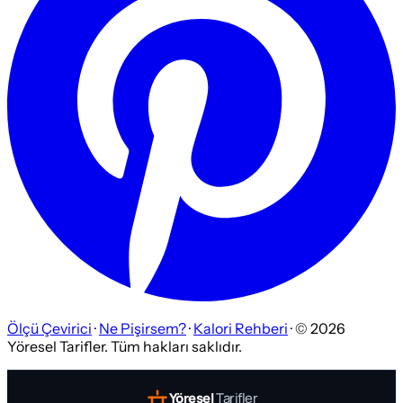
Ölçü Çevirici
·
Ne Pişirsem?
·
Kalori Rehberi
· ©
2026
Yöresel Tarifler. Tüm hakları saklıdır.
Yöresel
Tarifler