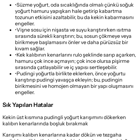
•
Süzme yoğurt, oda sıcaklığında olmalı çünkü soğuk
yoğurt hamuru yapışkan hale getirip kabartma
tozunun etkisini azaltabilir, bu da kekin kabarmasını
engeller.
•
Vişne sosu için nişasta ve suyu karıştırırken ısıtma
sırasında sürekli karıştırın; bu, sosun çökmeye veya
birikmeye başlamasını önler ve daha pürüzsüz bir
kıvam sağlar.
•
Kek kalıbının kenarlarını rulo şeklinde sarıp açarken,
hamuru çok ince açmayın; çok ince olursa pişirme
sırasında çatlayabilir ve iç yapısı sertleşebilir.
•
Pudingi yoğurtla birlikte eklerken, önce yoğurtu
karıştırıp pudingi yavaşça ekleyin; bu, pudingin
birikmesini ve homojen olmayan bir yapı oluşmasını
engeller.
Sık Yapılan Hatalar
Kekin üst kısmına pudingli yoğurt karışımını dökerken
kalıbın kenarlarında boşluk bırakmak
Karışımı kalıbın kenarlarına kadar dökün ve tezgaha