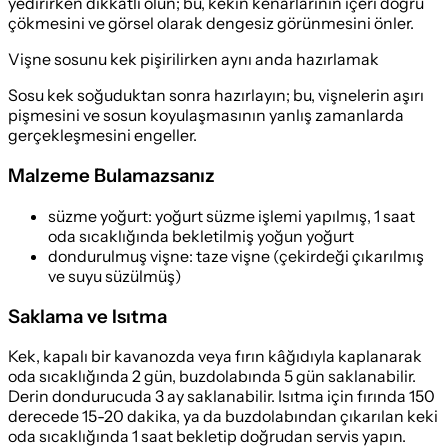
yedirirken dikkatli olun; bu, kekin kenarlarının içeri doğru
çökmesini ve görsel olarak dengesiz görünmesini önler.
Vişne sosunu kek pişirilirken aynı anda hazırlamak
Sosu kek soğuduktan sonra hazırlayın; bu, vişnelerin aşırı
pişmesini ve sosun koyulaşmasının yanlış zamanlarda
gerçekleşmesini engeller.
Malzeme Bulamazsanız
süzme yoğurt
:
yoğurt süzme işlemi yapılmış, 1 saat
oda sıcaklığında bekletilmiş yoğun yoğurt
dondurulmuş vişne
:
taze vişne (çekirdeği çıkarılmış
ve suyu süzülmüş)
Saklama ve Isıtma
Kek, kapalı bir kavanozda veya fırın kâğıdıyla kaplanarak
oda sıcaklığında 2 gün, buzdolabında 5 gün saklanabilir.
Derin dondurucuda 3 ay saklanabilir. Isıtma için fırında 150
derecede 15-20 dakika, ya da buzdolabından çıkarılan keki
oda sıcaklığında 1 saat bekletip doğrudan servis yapın.