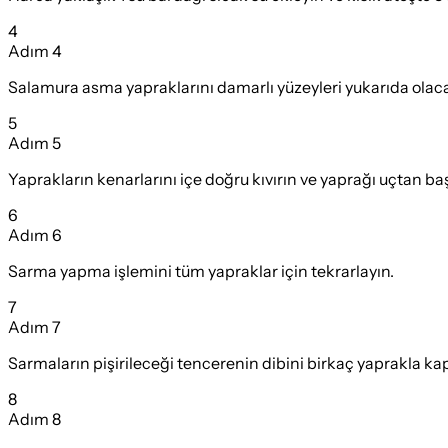
4
Adım
4
Salamura asma yapraklarını damarlı yüzeyleri yukarıda olacak
5
Adım
5
Yaprakların kenarlarını içe doğru kıvırın ve yaprağı uçtan baş
6
Adım
6
Sarma yapma işlemini tüm yapraklar için tekrarlayın.
7
Adım
7
Sarmaların pişirileceği tencerenin dibini birkaç yaprakla kap
8
Adım
8