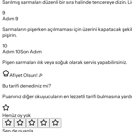
Sarılmış sarmaları düzenli bir sıra halinde tencereye dizin. L
9
Adım
9
Sarmaların pişerken açılmaması için üzerini kapatacak şekild
pişirin.
10
Adım
10
Son Adım
Pişen sarmaları ılık veya soğuk olarak servis yapabilirsiniz.
Afiyet Olsun! 🎉
Bu tarifi denediniz mi?
Puanınız diğer okuyucuların en lezzetli tarifi bulmasına yard
Henüz oy yok
Sen de puanla