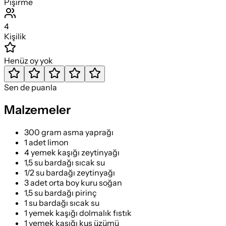
Pişirme
4
Kişilik
Henüz oy yok
Sen de puanla
Malzemeler
300 gram asma yaprağı
1 adet limon
4 yemek kaşığı zeytinyağı
1,5 su bardağı sıcak su
1/2 su bardağı zeytinyağı
3 adet orta boy kuru soğan
1,5 su bardağı pirinç
1 su bardağı sıcak su
1 yemek kaşığı dolmalık fıstık
1 yemek kaşığı kuş üzümü