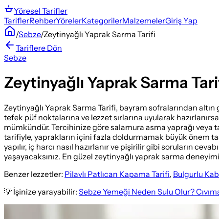
Yöresel
Tarifler
Tarifler
Rehber
Yöreler
Kategoriler
Malzemeler
Giriş Yap
/
Sebze
/
Zeytinyağlı Yaprak Sarma Tarifi
Tariflere Dön
Sebze
Zeytinyağlı Yaprak Sarma Tari
Zeytinyağlı Yaprak Sarma Tarifi, bayram sofralarından altın 
tefek püf noktalarına ve lezzet sırlarına uyularak hazırlanı
mümkündür. Tercihinize göre salamura asma yaprağı veya taze 
tarifiyle, yaprakların içini fazla doldurmamak büyük önem t
yapılır, iç harcı nasıl hazırlanır ve pişirilir gibi soruların 
yaşayacaksınız. En güzel zeytinyağlı yaprak sarma deneyimin
Benzer lezzetler:
Pilavlı Patlıcan Kapama Tarifi
,
Bulgurlu Kab
💡 İşinize yarayabilir:
Sebze Yemeği Neden Sulu Olur? Cıvıma