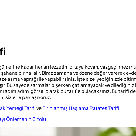
fi
günlerine kadar her an lezzetini ortaya koyan, vazgeçilmez mu
rsa şahane bir hal alır. Biraz zamana ve özene değer vererek e
asma yaprağı ile yapabilirsiniz. İşte size, yediğinizde bitir
aşır. Bu sayede sarmalar pişerken çatlamayacak ve dilediğiniz
cevabını adım adım, görsel olarak bu tarifle bulacaksınız. Bu tari
i sizlerle paylaşıyoruz.
ak Yemeği Tarifi
ve
Fırınlanmış Haşlama Patates Tarifi
.
yı Önlemenin 6 Yolu