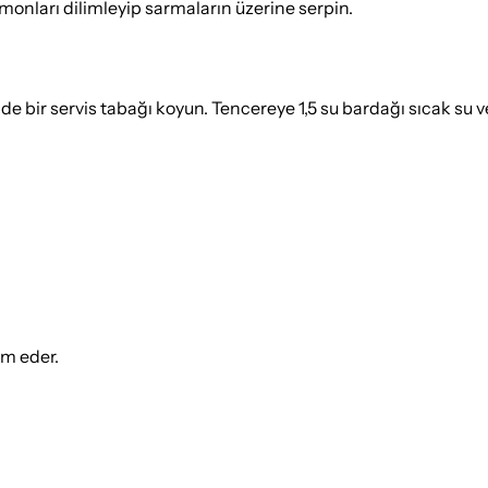
imonları dilimleyip sarmaların üzerine serpin.
e bir servis tabağı koyun. Tencereye 1,5 su bardağı sıcak su v
ım eder.