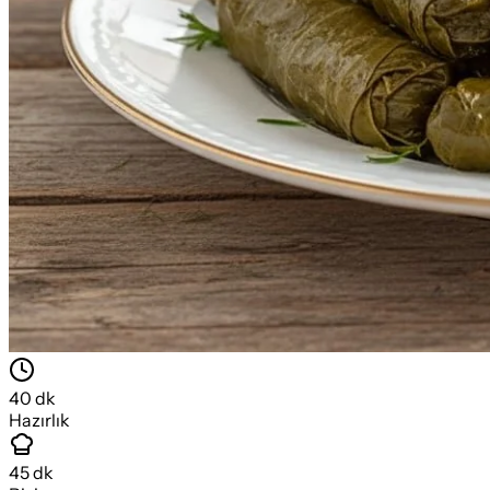
40
dk
Hazırlık
45
dk