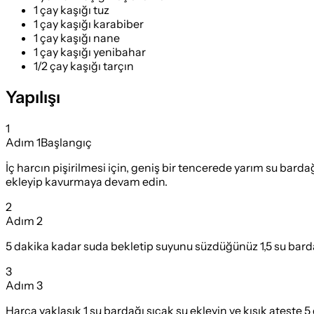
1 çay kaşığı tuz
1 çay kaşığı karabiber
1 çay kaşığı nane
1 çay kaşığı yenibahar
1/2 çay kaşığı tarçın
Yapılışı
1
Adım
1
Başlangıç
İç harcın pişirilmesi için, geniş bir tencerede yarım su barda
ekleyip kavurmaya devam edin.
2
Adım
2
5 dakika kadar suda bekletip suyunu süzdüğünüz 1,5 su bardağ
3
Adım
3
Harca yaklaşık 1 su bardağı sıcak su ekleyin ve kısık ateşte 5 