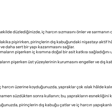
şekilde düzlediğinizde, iç harcın sızmasını önler ve sarmanın 
dakika pişirirken, pirinçlerin dış kabuğundaki nişastayı aktif 
 ve daha sert bir yapı kazanmasını sağlar.
aların pişerken iç kısmına doğal bir asit katkısı sağladığını 
aların pişerken üst yüzeylerinin kurumasını engeller ve dış 
rcın üzerine koyduğunuzda, yapraklar çok ıslak hâlde kalır 
mamen süzdükten sonra kullanın; bu, yaprakların esnekliğini 
ğunuzda, pirinçlerin dış kabuğu çatlar ve iç harcın yapışkanlı