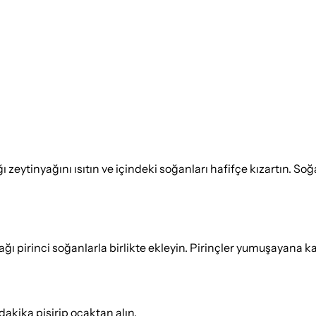
ğı zeytinyağını ısıtın ve içindeki soğanları hafifçe kızartın. S
ı pirinci soğanlarla birlikte ekleyin. Pirinçler yumuşayana ka
dakika pişirip ocaktan alın.