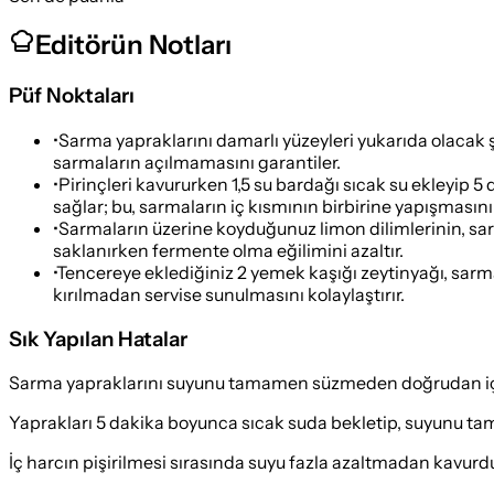
Editörün Notları
Püf Noktaları
•
Sarma yapraklarını damarlı yüzeyleri yukarıda olacak 
sarmaların açılmamasını garantiler.
•
Pirinçleri kavururken 1,5 su bardağı sıcak su ekleyip 5 
sağlar; bu, sarmaların iç kısmının birbirine yapışmasını
•
Sarmaların üzerine koyduğunuz limon dilimlerinin, sarm
saklanırken fermente olma eğilimini azaltır.
•
Tencereye eklediğiniz 2 yemek kaşığı zeytinyağı, sarm
kırılmadan servise sunulmasını kolaylaştırır.
Sık Yapılan Hatalar
Sarma yapraklarını suyunu tamamen süzmeden doğrudan iç ha
Yaprakları 5 dakika boyunca sıcak suda bekletip, suyunu ta
İç harcın pişirilmesi sırasında suyu fazla azaltmadan kavurdu