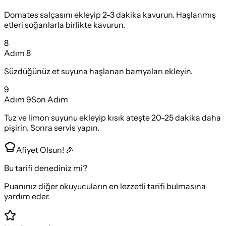
Domates salçasını ekleyip 2-3 dakika kavurun. Haşlanmış
etleri soğanlarla birlikte kavurun.
8
Adım
8
Süzdüğünüz et suyuna haşlanan bamyaları ekleyin.
9
Adım
9
Son Adım
Tuz ve limon suyunu ekleyip kısık ateşte 20-25 dakika daha
pişirin. Sonra servis yapın.
Afiyet Olsun! 🎉
Bu tarifi denediniz mi?
Puanınız diğer okuyucuların en lezzetli tarifi bulmasına
yardım eder.