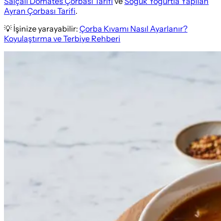
Salçalı Domates Çorbası Tarifi
ve
Soğuk Yoğurtla Yapılan
Ayran Çorbası Tarifi
.
💡 İşinize yarayabilir:
Çorba Kıvamı Nasıl Ayarlanır?
Koyulaştırma ve Terbiye Rehberi