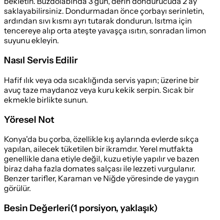
bekletin. Buzdolabında 3 gün, derin dondurucuda 2 ay
saklayabilirsiniz. Dondurmadan önce çorbayı serinletin,
ardından sıvı kısmı ayrı tutarak dondurun. Isıtma için
tencereye alıp orta ateşte yavaşça ısıtın, sonradan limon
suyunu ekleyin.
Nasıl Servis Edilir
Hafif ılık veya oda sıcaklığında servis yapın; üzerine bir
avuç taze maydanoz veya kuru kekik serpin. Sıcak bir
ekmekle birlikte sunun.
Yöresel Not
Konya'da bu çorba, özellikle kış aylarında evlerde sıkça
yapılan, ailecek tüketilen bir ikramdır. Yerel mutfakta
genellikle dana etiyle değil, kuzu etiyle yapılır ve bazen
biraz daha fazla domates salçası ile lezzeti vurgulanır.
Benzer tarifler, Karaman ve Niğde yöresinde de yaygın
görülür.
Besin Değerleri
(
1 porsiyon
, yaklaşık)