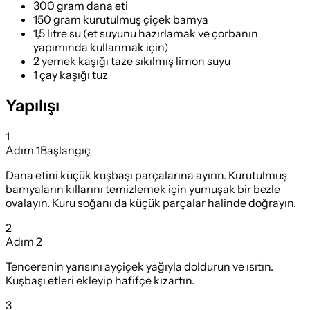
300 gram dana eti
150 gram kurutulmuş çiçek bamya
1,5 litre su (et suyunu hazırlamak ve çorbanın
yapımında kullanmak için)
2 yemek kaşığı taze sıkılmış limon suyu
1 çay kaşığı tuz
Yapılışı
1
Adım
1
Başlangıç
Dana etini küçük kuşbaşı parçalarına ayırın. Kurutulmuş
bamyaların kıllarını temizlemek için yumuşak bir bezle
ovalayın. Kuru soğanı da küçük parçalar halinde doğrayın.
2
Adım
2
Tencerenin yarısını ayçiçek yağıyla doldurun ve ısıtın.
Kuşbaşı etleri ekleyip hafifçe kızartın.
3