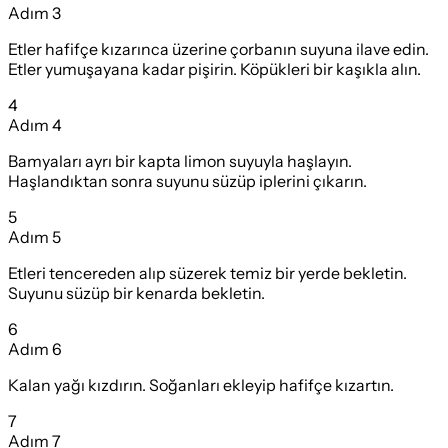
Adım
3
Etler hafifçe kızarınca üzerine çorbanın suyuna ilave edin.
Etler yumuşayana kadar pişirin. Köpükleri bir kaşıkla alın.
4
Adım
4
Bamyaları ayrı bir kapta limon suyuyla haşlayın.
Haşlandıktan sonra suyunu süzüp iplerini çıkarın.
5
Adım
5
Etleri tencereden alıp süzerek temiz bir yerde bekletin.
Suyunu süzüp bir kenarda bekletin.
6
Adım
6
Kalan yağı kızdırın. Soğanları ekleyip hafifçe kızartın.
7
Adım
7