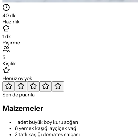
40
dk
Hazırlık
1
dk
Pişirme
5
Kişilik
Henüz oy yok
Sen de puanla
Malzemeler
1 adet büyük boy kuru soğan
6 yemek kaşığı ayçiçek yağı
2 tatlı kaşığı domates salçası