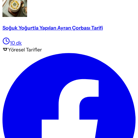
Soğuk Yoğurtla Yapılan Ayran Çorbası Tarifi
10
dk
Yöresel
Tarifler