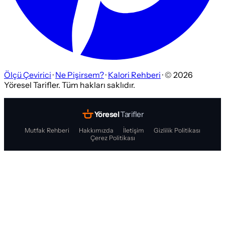
Ölçü Çevirici
·
Ne Pişirsem?
·
Kalori Rehberi
· ©
2026
Yöresel Tarifler. Tüm hakları saklıdır.
Yöresel
Tarifler
Mutfak Rehberi
Hakkımızda
İletişim
Gizlilik Politikası
Çerez Politikası