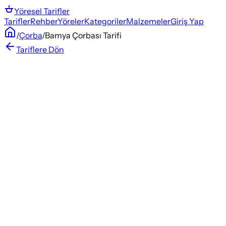
Yöresel
Tarifler
Tarifler
Rehber
Yöreler
Kategoriler
Malzemeler
Giriş Yap
/
Çorba
/
Bamya Çorbası Tarifi
Tariflere Dön