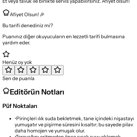
Et veya tavuk ile birlikte servis yapabilirsiniz. Afiyet olsun!
Afiyet Olsun! 🎉
Bu tarifi denediniz mi?
Puanınız diğer okuyucuların en lezzetli tarifi bulmasına
yardım eder.
Henüz oy yok
Sen de puanla
Editörün Notları
Püf Noktaları
•
Pirinçleri ılık suda bekletmek, tane içindeki nişastayı
yumuşatır ve pişirme süresini kısaltır; bu sayede pilav
daha homojen ve yumuşak olur.
•
Tereyağını eritmeden önce sıcak suyu eklemek,