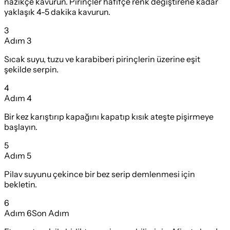
nazikçe kavurun. Pirinçler hafifçe renk değiştirene kadar
yaklaşık 4-5 dakika kavurun.
3
Adım
3
Sıcak suyu, tuzu ve karabiberi pirinçlerin üzerine eşit
şekilde serpin.
4
Adım
4
Bir kez karıştırıp kapağını kapatıp kısık ateşte pişirmeye
başlayın.
5
Adım
5
Pilav suyunu çekince bir bez serip demlenmesi için
bekletin.
6
Adım
6
Son Adım