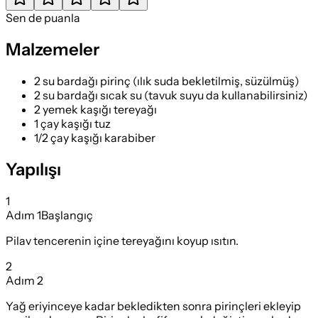
Sen de puanla
Malzemeler
2 su bardağı pirinç (ılık suda bekletilmiş, süzülmüş)
2 su bardağı sıcak su (tavuk suyu da kullanabilirsiniz)
2 yemek kaşığı tereyağı
1 çay kaşığı tuz
1/2 çay kaşığı karabiber
Yapılışı
1
Adım
1
Başlangıç
Pilav tencerenin içine tereyağını koyup ısıtın.
2
Adım
2
Yağ eriyinceye kadar bekledikten sonra pirinçleri ekleyip