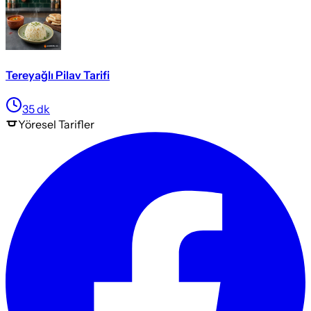
Tereyağlı Pilav Tarifi
35
dk
Yöresel
Tarifler