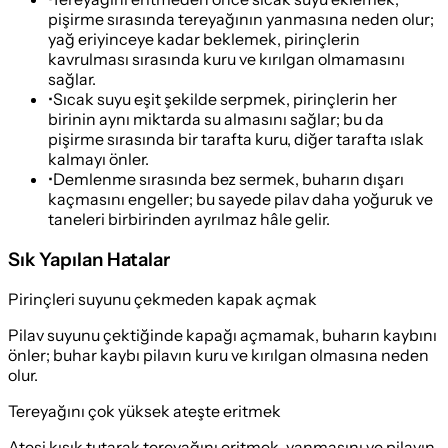
pişirme sırasında tereyağının yanmasına neden olur;
yağ eriyinceye kadar beklemek, pirinçlerin
kavrulması sırasında kuru ve kırılgan olmamasını
sağlar.
•
Sıcak suyu eşit şekilde serpmek, pirinçlerin her
birinin aynı miktarda su almasını sağlar; bu da
pişirme sırasında bir tarafta kuru, diğer tarafta ıslak
kalmayı önler.
•
Demlenme sırasında bez sermek, buharın dışarı
kaçmasını engeller; bu sayede pilav daha yoğuruk ve
taneleri birbirinden ayrılmaz hâle gelir.
Sık Yapılan Hatalar
Pirinçleri suyunu çekmeden kapak açmak
Pilav suyunu çektiğinde kapağı açmamak, buharın kaybını
önler; buhar kaybı pilavın kuru ve kırılgan olmasına neden
olur.
Tereyağını çok yüksek ateşte eritmek
Ateşi kısık tutarak tereyağını eritmek, yanmasını ve pilavın