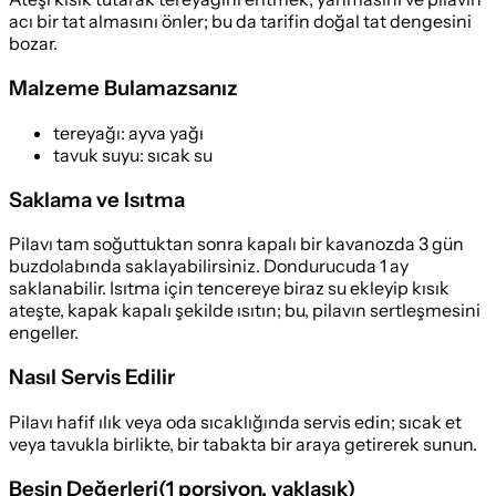
acı bir tat almasını önler; bu da tarifin doğal tat dengesini
bozar.
Malzeme Bulamazsanız
tereyağı
:
ayva yağı
tavuk suyu
:
sıcak su
Saklama ve Isıtma
Pilavı tam soğuttuktan sonra kapalı bir kavanozda 3 gün
buzdolabında saklayabilirsiniz. Dondurucuda 1 ay
saklanabilir. Isıtma için tencereye biraz su ekleyip kısık
ateşte, kapak kapalı şekilde ısıtın; bu, pilavın sertleşmesini
engeller.
Nasıl Servis Edilir
Pilavı hafif ılık veya oda sıcaklığında servis edin; sıcak et
veya tavukla birlikte, bir tabakta bir araya getirerek sunun.
Besin Değerleri
(
1 porsiyon
, yaklaşık)