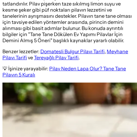
tatlandırılır. Pilav pişerken taze sıkılmış limon suyu ve
kesme şeker gibi püf noktaları pilavın lezzetini ve
tanelerinin ayrışmasını destekler. Pilavın tane tane olması
için tavsiye edilen yöntemler arasında, pirincin demini
alınması gibi basit adımlar bulunur. Bu konuda ayrıntılı
bilgiler için "Tane Tane Dökülen Ev Yapımı Pilavlar İçin
Demini Almış 5 Öneri" başlıklı kaynaklar yararlı olabilir.
Benzer lezzetler:
Domatesli Bulgur Pilavı Tarifi
,
Meyhane
Pilavı Tarifi
ve
Tereyağlı Pilav Tarifi
.
💡 İşinize yarayabilir:
Pilav Neden Lapa Olur? Tane Tane
Pilavın 5 Kuralı