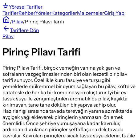
Yöresel
Tarifler
Tarifler
Rehber
Yöreler
Kategoriler
Malzemeler
Giriş Yap
/
Pilav
/
Pirinç Pilavı Tarifi
Tariflere Dön
Pilav
Pirinç Pilavı Tarifi
Pirinç Pilavı Tarifi, birçok yemeğin yanına yakışan ve
sofraların vazgeçilmezlerinden biri olan lezzetli bir pilav
tarifi sunuyor. Özellikle kuru fasulye ve turşu gibi
yemeklerle mükemmel bir uyum sağlayan bu pilav, köfte ve
patatesle de harika bir kombinasyon oluşturur. İyi bir ev
tavuk suyu ile zenginleştirilen aromatik bu pilav, kaşıkta
kırılmayan, tane tane dökülen bir yapıya sahip olur.
Hazırlanışı sırasında tavada tereyağın yanına az miktarda
ayçiçek yağı ekleyerek pirinçlerin yanmasını önlemek
önemlidir. Önce şehriye yumuşayana kadar kavrulur,
ardından durulanan pirinçler şeffaflaşana dek tavada
kavrulur. Kavrulan pirinçlere sıcak tavuk suyu eklenir, tuz ile