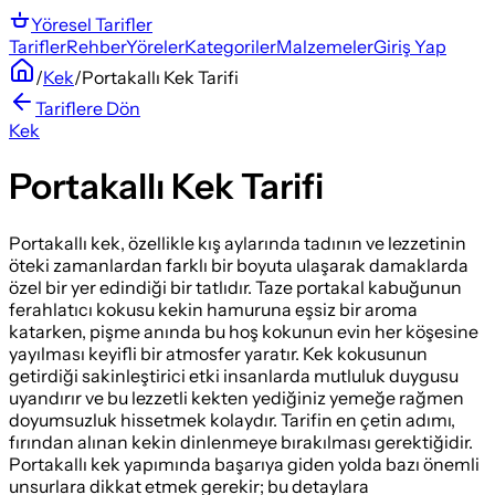
Yöresel
Tarifler
Tarifler
Rehber
Yöreler
Kategoriler
Malzemeler
Giriş Yap
/
Kek
/
Portakallı Kek Tarifi
Tariflere Dön
Kek
Portakallı Kek Tarifi
Portakallı kek, özellikle kış aylarında tadının ve lezzetinin
öteki zamanlardan farklı bir boyuta ulaşarak damaklarda
özel bir yer edindiği bir tatlıdır. Taze portakal kabuğunun
ferahlatıcı kokusu kekin hamuruna eşsiz bir aroma
katarken, pişme anında bu hoş kokunun evin her köşesine
yayılması keyifli bir atmosfer yaratır. Kek kokusunun
getirdiği sakinleştirici etki insanlarda mutluluk duygusu
uyandırır ve bu lezzetli kekten yediğiniz yemeğe rağmen
doyumsuzluk hissetmek kolaydır. Tarifin en çetin adımı,
fırından alınan kekin dinlenmeye bırakılması gerektiğidir.
Portakallı kek yapımında başarıya giden yolda bazı önemli
unsurlara dikkat etmek gerekir; bu detaylara