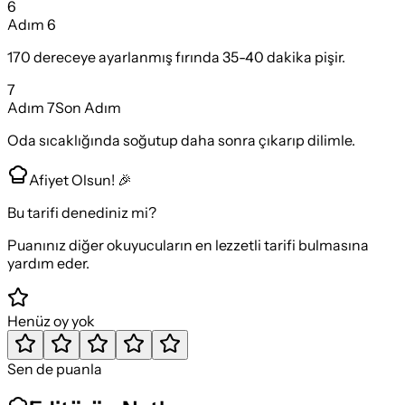
6
Adım
6
170 dereceye ayarlanmış fırında 35-40 dakika pişir.
7
Adım
7
Son Adım
Oda sıcaklığında soğutup daha sonra çıkarıp dilimle.
Afiyet Olsun! 🎉
Bu tarifi denediniz mi?
Puanınız diğer okuyucuların en lezzetli tarifi bulmasına
yardım eder.
Henüz oy yok
Sen de puanla