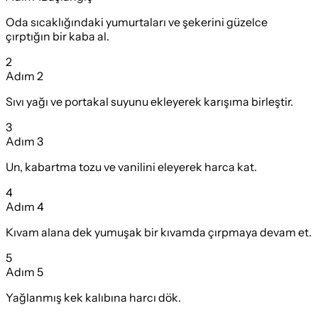
Oda sıcaklığındaki yumurtaları ve şekerini güzelce
çırptığın bir kaba al.
2
Adım
2
Sıvı yağı ve portakal suyunu ekleyerek karışıma birleştir.
3
Adım
3
Un, kabartma tozu ve vanilini eleyerek harca kat.
4
Adım
4
Kıvam alana dek yumuşak bir kıvamda çırpmaya devam et.
5
Adım
5
Yağlanmış kek kalıbına harcı dök.