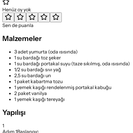
Henüz oy yok
Sen de puanla
Malzemeler
3 adet yumurta (oda ısısında)
1 su bardağı toz şeker
1 su bardağı portakal suyu (taze sıkılmış, oda ısısında)
1/2 su bardağı sıvı yağ
2,5 su bardağı un
1 paket kabartma tozu
1 yemek kaşığı rendelenmiş portakal kabuğu
2 paket vanilya
1 yemek kaşığı tereyağı
Yapılışı
1
Adım
1
Başlangıç