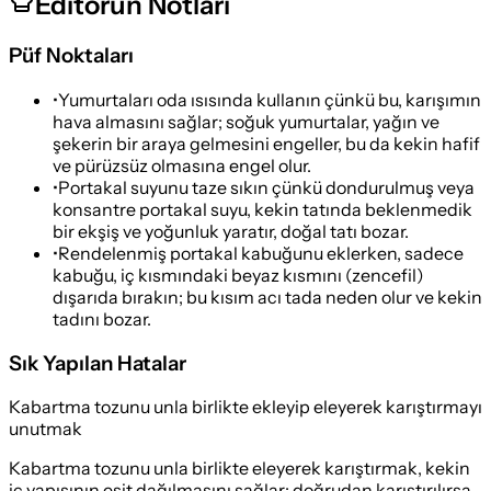
Editörün Notları
Püf Noktaları
•
Yumurtaları oda ısısında kullanın çünkü bu, karışımın
hava almasını sağlar; soğuk yumurtalar, yağın ve
şekerin bir araya gelmesini engeller, bu da kekin hafif
ve pürüzsüz olmasına engel olur.
•
Portakal suyunu taze sıkın çünkü dondurulmuş veya
konsantre portakal suyu, kekin tatında beklenmedik
bir ekşiş ve yoğunluk yaratır, doğal tatı bozar.
•
Rendelenmiş portakal kabuğunu eklerken, sadece
kabuğu, iç kısmındaki beyaz kısmını (zencefil)
dışarıda bırakın; bu kısım acı tada neden olur ve kekin
tadını bozar.
Sık Yapılan Hatalar
Kabartma tozunu unla birlikte ekleyip eleyerek karıştırmayı
unutmak
Kabartma tozunu unla birlikte eleyerek karıştırmak, kekin
iç yapısının eşit dağılmasını sağlar; doğrudan karıştırılırsa,