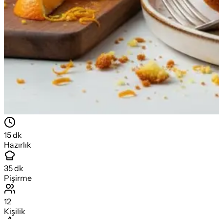
15
dk
Hazırlık
35
dk
Pişirme
12
Kişilik