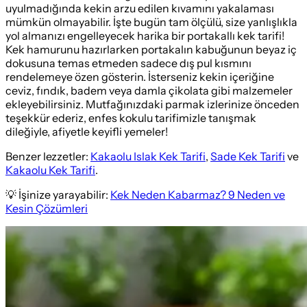
uyulmadığında kekin arzu edilen kıvamını yakalaması
mümkün olmayabilir. İşte bugün tam ölçülü, size yanlışlıkla
yol almanızı engelleyecek harika bir portakallı kek tarifi!
Kek hamurunu hazırlarken portakalın kabuğunun beyaz iç
dokusuna temas etmeden sadece dış pul kısmını
rendelemeye özen gösterin. İsterseniz kekin içeriğine
ceviz, fındık, badem veya damla çikolata gibi malzemeler
ekleyebilirsiniz. Mutfağınızdaki parmak izlerinize önceden
teşekkür ederiz, enfes kokulu tarifimizle tanışmak
dileğiyle, afiyetle keyifli yemeler!
Benzer lezzetler:
Kakaolu Islak Kek Tarifi
,
Sade Kek Tarifi
ve
Kakaolu Kek Tarifi
.
💡 İşinize yarayabilir:
Kek Neden Kabarmaz? 9 Neden ve
Kesin Çözümleri