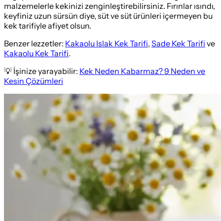
malzemelerle kekinizi zenginleştirebilirsiniz. Fırınlar ısındı,
keyfiniz uzun sürsün diye, süt ve süt ürünleri içermeyen bu
kek tarifiyle afiyet olsun.
Benzer lezzetler:
Kakaolu Islak Kek Tarifi
,
Sade Kek Tarifi
ve
Kakaolu Kek Tarifi
.
💡 İşinize yarayabilir:
Kek Neden Kabarmaz? 9 Neden ve
Kesin Çözümleri