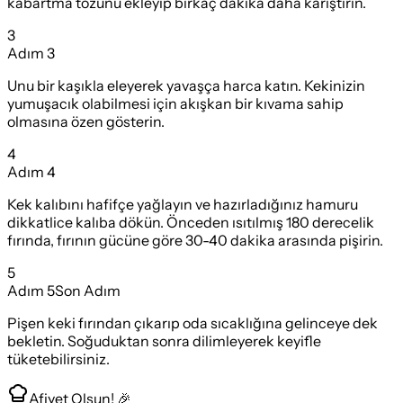
kabartma tozunu ekleyip birkaç dakika daha karıştırın.
3
Adım
3
Unu bir kaşıkla eleyerek yavaşça harca katın. Kekinizin
yumuşacık olabilmesi için akışkan bir kıvama sahip
olmasına özen gösterin.
4
Adım
4
Kek kalıbını hafifçe yağlayın ve hazırladığınız hamuru
dikkatlice kalıba dökün. Önceden ısıtılmış 180 derecelik
fırında, fırının gücüne göre 30-40 dakika arasında pişirin.
5
Adım
5
Son Adım
Pişen keki fırından çıkarıp oda sıcaklığına gelinceye dek
bekletin. Soğuduktan sonra dilimleyerek keyifle
tüketebilirsiniz.
Afiyet Olsun! 🎉