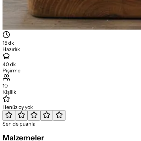
15
dk
Hazırlık
40
dk
Pişirme
10
Kişilik
Henüz oy yok
Sen de puanla
Malzemeler