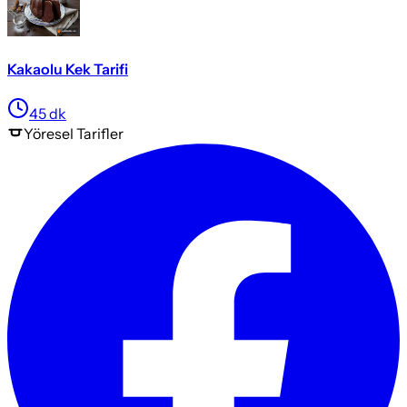
Kakaolu Kek Tarifi
45
dk
Yöresel
Tarifler