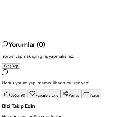
Yorumlar (
0
)
Yorum yapmak için giriş yapmalısınız.
Giriş Yap
Henüz yorum yapılmamış. İlk yorumu sen yap!
Beğen
(
0
)
Favorilere Ekle
Paylaş
Yazdır
Bizi Takip Edin
Her gün yeni tarifler ve videolar