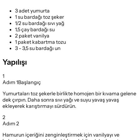
3 adet yumurta
1 su bardağı toz şeker
1/2 su bardağı sıvı yağ
1,5 çay bardağı su
2 paket vanilya
1 paket kabartma tozu
3 - 3,5 su bardağı un
Yapılışı
1
Adım
1
Başlangıç
Yumurtaları toz şekerle birlikte homojen bir kıvama gelene
dek çırpın. Daha sonra sıvı yağı ve suyu yavaş yavaş
ekleyerek karıştırmayı sürdürün.
2
Adım
2
Hamurun içeriğini zenginleştirmek için vanilyayı ve