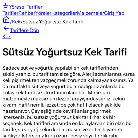
Yöresel
Tarifler
Tarifler
Rehber
Yöreler
Kategoriler
Malzemeler
Giriş Yap
/
Kek
/
Sütsüz Yoğurtsuz Kek Tarifi
Tariflere Dön
Kek
Sütsüz Yoğurtsuz Kek Tarifi
Sadece süt ve yoğurtla yapılabilen kek tariflerinden
sıkıldıysanız, bu tarif tam size göre. Alerji sorunlarınız varsa
kek pişirmekten vazgeçmek zorunda kalmayacaksınız. Ya
da mutfakta süt veya yoğurt bulamadığınız anlarda bu
kolay kek tarifi size kurtarıcı olacaktır. Minimum
malzemeyle maksimum lezzet arayışındaysanız, kekin
kıvamı hafif nemli, lezzeti de çok hafif olacak şekilde
hazırlanıyor. Çay eşliğinde keyifli anlar geçirmek
isterseniz, bu sütsüz yoğurtsuz kek tarifi harika bir
seçenek. Kek tarifleri arasında en kolaylardan biri olan bu
tarifle, su ve yağ kekin kabarmasını ve enfes kıvamını
sağlıyor. İsterseniz kuru üzüm, ceviz veya fındık gibi