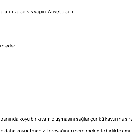
alarınıza servis yapın. Afiyet olsun!
ım eder.
nında koyu bir kıvam oluşmasını sağlar çünkü kavurma sırasın
 daha kaynatmanız, tereyağının mercimeklerle birlikte emilme