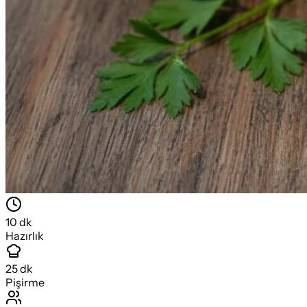
10
dk
Hazırlık
25
dk
Pişirme