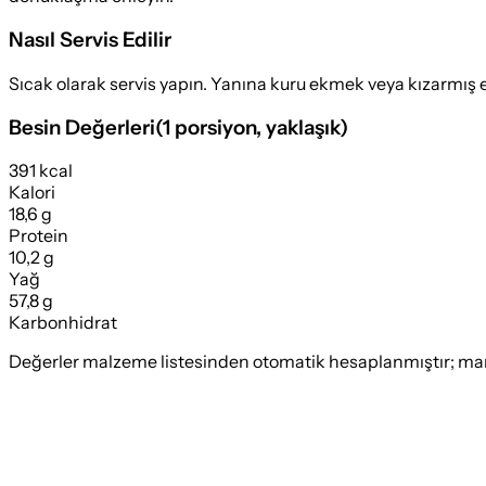
Nasıl Servis Edilir
Sıcak olarak servis yapın. Yanına kuru ekmek veya kızarmış ek
Besin Değerleri
(
1 porsiyon
, yaklaşık)
391 kcal
Kalori
18,6 g
Protein
10,2 g
Yağ
57,8 g
Karbonhidrat
Değerler malzeme listesinden otomatik hesaplanmıştır; marka