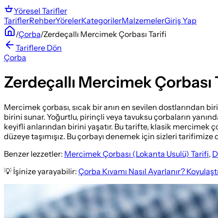
Yöresel
Tarifler
Tarifler
Rehber
Yöreler
Kategoriler
Malzemeler
Giriş Yap
/
Çorba
/
Zerdeçallı Mercimek Çorbası Tarifi
Tariflere Dön
Çorba
Zerdeçallı Mercimek Çorbası T
Mercimek çorbası, sıcak bir anın en sevilen dostlarından biri
birini sunar. Yoğurtlu, pirinçli veya tavuksu çorbaların yanı
keyifli anlarından birini yaşatır. Bu tarifte, klasik mercime
düzeye taşımışız. Bu çorbayı denemek için sizleri tarifimize 
Benzer lezzetler:
Mercimek Çorbası (Lokanta Usulü) Tarifi
,
D
💡 İşinize yarayabilir:
Çorba Kıvamı Nasıl Ayarlanır? Koyulaşt