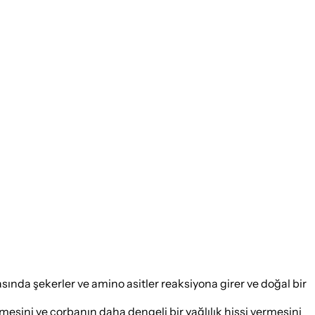
da şekerler ve amino asitler reaksiyona girer ve doğal bir
sini ve çorbanın daha dengeli bir yağlılık hissi vermesini