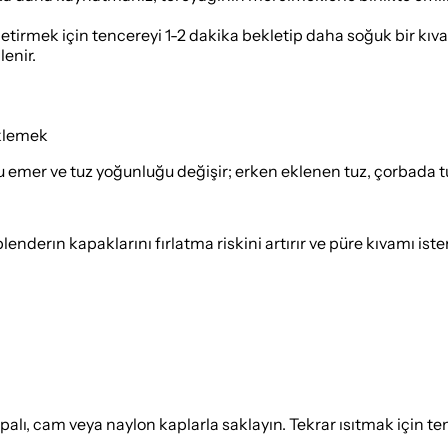
tirmek için tencereyi 1-2 dakika bekletip daha soğuk bir kıv
enir.
eklemek
er ve tuz yoğunluğu değişir; erken eklenen tuz, çorbada tuzs
enderın kapaklarını fırlatma riskini artırır ve püre kıvamı ist
lı, cam veya naylon kaplarla saklayın. Tekrar ısıtmak için ten