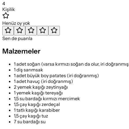
4
Kişilik
Henüz oy yok
Sen de puanla
Malzemeler
1 adet soğan (varsa kırmızı soğan da olur, iri doğranmış
1 diş sarımsak
1 adet büyük boy patates (iri doğranmış)
1 adet havuç (iri doğranmış)
2 yemek kaşığı zeytinyağı
1 yemek kaşığı tereyağı
1,5 su bardağı kırmızı mercimek
1,5 çay kaşığı zerdeçal
1 tatlı kaşığı karabiber
1,5 çay kaşığı tuz
7 su bardağı su