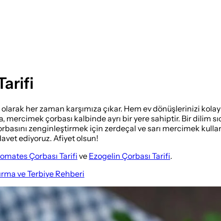
arifi
 olarak her zaman karşımıza çıkar. Hem ev dönüşlerinizi kolayl
nda, mercimek çorbası kalbinde ayrı bir yere sahiptir. Bir dili
k çorbasını zenginleştirmek için zerdeçal ve sarı mercimek kull
davet ediyoruz. Afiyet olsun!
omates Çorbası Tarifi
ve
Ezogelin Çorbası Tarifi
.
ırma ve Terbiye Rehberi