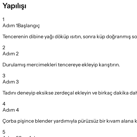
Yapılışı
1
Adım
1
Başlangıç
Tencerenin dibine yağı döküp ısıtın, sonra küp doğranmış s
2
Adım
2
Durulamış mercimekleri tencereye ekleyip karıştırın.
3
Adım
3
Tadını deneyip eksikse zerdeçal ekleyin ve birkaç dakika da
4
Adım
4
Çorba pişince blender yardımıyla pürüzsüz bir kıvam alana ka
5