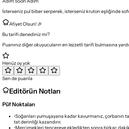
Adım
5
Son Adım
İsterseniz pul biber serperek, isterseniz kruton eşliğinde sofr
Afiyet Olsun! 🎉
Bu tarifi denediniz mi?
Puanınız diğer okuyucuların en lezzetli tarifi bulmasına yard
Henüz oy yok
Sen de puanla
Editörün Notları
Püf Noktaları
•
Soğanları yumuşayana kadar kavurmanız, çorbanın taba
tat derinliği kazandırır.
•
Mercimekleri tencereye ekledikten sonra birkaç dakika