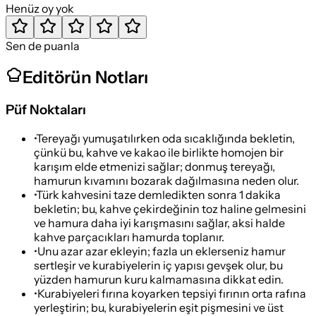
Henüz oy yok
Sen de puanla
Editörün Notları
Püf Noktaları
•
Tereyağı yumuşatılırken oda sıcaklığında bekletin,
çünkü bu, kahve ve kakao ile birlikte homojen bir
karışım elde etmenizi sağlar; donmuş tereyağı,
hamurun kıvamını bozarak dağılmasına neden olur.
•
Türk kahvesini taze demledikten sonra 1 dakika
bekletin; bu, kahve çekirdeğinin toz haline gelmesini
ve hamura daha iyi karışmasını sağlar, aksi halde
kahve parçacıkları hamurda toplanır.
•
Unu azar azar ekleyin; fazla un eklerseniz hamur
sertleşir ve kurabiyelerin iç yapısı gevşek olur, bu
yüzden hamurun kuru kalmamasına dikkat edin.
•
Kurabiyeleri fırına koyarken tepsiyi fırının orta rafına
yerleştirin; bu, kurabiyelerin eşit pişmesini ve üst