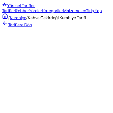
Yöresel
Tarifler
Tarifler
Rehber
Yöreler
Kategoriler
Malzemeler
Giriş Yap
/
Kurabiye
/
Kahve Çekirdeği Kurabiye Tarifi
Tariflere Dön