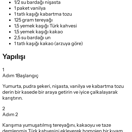
1/2 su bardağı nişasta
1 paket vanilya
1 tatlı kaşığı kabartma tozu
125 gram tereyağı
1,5 yemek kaşığı Türk kahvesi
1,5 yemek kaşığı kakao
2,5 su bardağı un
1 tatlı kaşığı kakao (arzuya göre)
Yapılışı
1
Adım
1
Başlangıç
Yumurta, pudra şekeri, nişasta, vanilya ve kabartma tozu
derin bir kasede bir araya getirin ve iyice çalkalayarak
karıştırın.
2
Adım
2
Karışıma yumuşatılmış tereyağını, kakaoyu ve taze
demlenmiş Türk kahvesini ekleyerek homojen bir kıvam