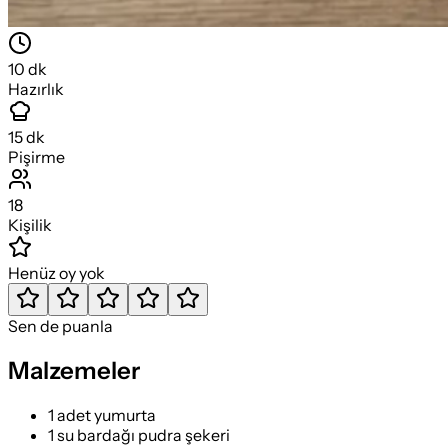
10
dk
Hazırlık
15
dk
Pişirme
18
Kişilik
Henüz oy yok
Sen de puanla
Malzemeler
1 adet yumurta
1 su bardağı pudra şekeri