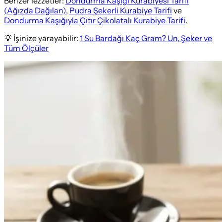
Benzer lezzetler:
Dondurma Kaşığı Kurabiyesi Tarifi
(Ağızda Dağılan)
,
Pudra Şekerli Kurabiye Tarifi
ve
Dondurma Kaşığıyla Çıtır Çikolatalı Kurabiye Tarifi
.
💡 İşinize yarayabilir:
1 Su Bardağı Kaç Gram? Un, Şeker ve
Tüm Ölçüler