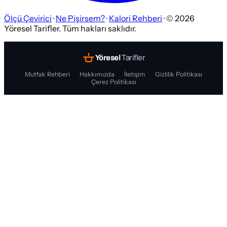
Ölçü Çevirici
·
Ne Pişirsem?
·
Kalori Rehberi
· ©
2026
Yöresel Tarifler. Tüm hakları saklıdır.
Yöresel
Tarifler
Mutfak Rehberi
Hakkımızda
İletişim
Gizlilik Politikası
Çerez Politikası