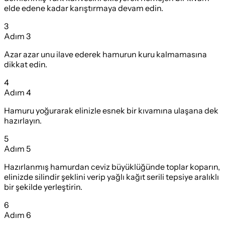
elde edene kadar karıştırmaya devam edin.
3
Adım
3
Azar azar unu ilave ederek hamurun kuru kalmamasına
dikkat edin.
4
Adım
4
Hamuru yoğurarak elinizle esnek bir kıvamına ulaşana dek
hazırlayın.
5
Adım
5
Hazırlanmış hamurdan ceviz büyüklüğünde toplar koparın,
elinizde silindir şeklini verip yağlı kağıt serili tepsiye aralıklı
bir şekilde yerleştirin.
6
Adım
6