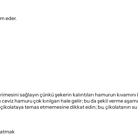
ım eder.
rimesini sağlayın çünkü şekerin kalıntıları hamurun kıvamını 
la ceviz hamuru çok kırılgan hale gelir; bu da şekil verme aşa
 çikolataya temas etmemesine dikkat edin; bu, çikolatanın su 
tlatmak