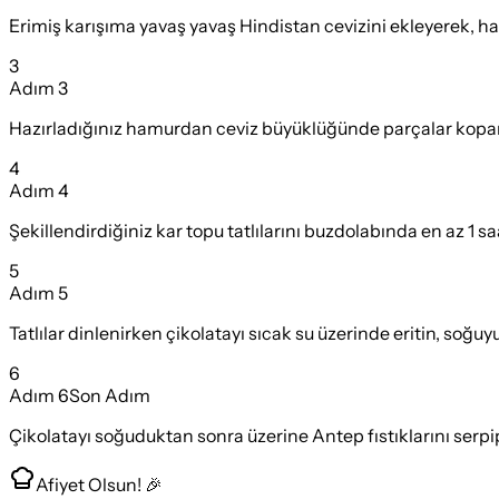
Erimiş karışıma yavaş yavaş Hindistan cevizini ekleyerek, 
3
Adım
3
Hazırladığınız hamurdan ceviz büyüklüğünde parçalar koparın,
4
Adım
4
Şekillendirdiğiniz kar topu tatlılarını buzdolabında en az 1 
5
Adım
5
Tatlılar dinlenirken çikolatayı sıcak su üzerinde eritin, soğ
6
Adım
6
Son Adım
Çikolatayı soğuduktan sonra üzerine Antep fıstıklarını serpip
Afiyet Olsun! 🎉