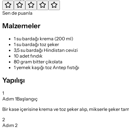
Sen de puanla
Malzemeler
1 su bardağı krema (200 ml)
1 su bardağı toz şeker
3,5 su bardağı Hindistan cevizi
10 adet fındık
80 gram bitter çikolata
1 yemek kaşığı toz Antep fıstığı
Yapılışı
1
Adım
1
Başlangıç
Bir kase içerisine krema ve toz şeker alıp, mikserle şeker ta
2
Adım
2