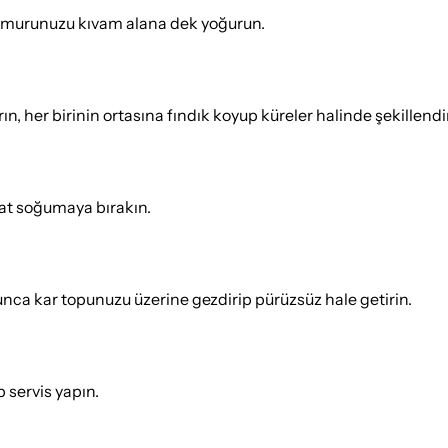
hamurunuzu kıvam alana dek yoğurun.
 her birinin ortasına fındık koyup küreler halinde şekillendir
saat soğumaya bırakın.
uyunca kar topunuzu üzerine gezdirip pürüzsüz hale getirin.
 servis yapın.