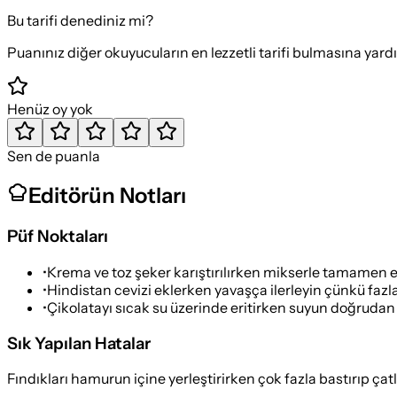
Bu tarifi denediniz mi?
Puanınız diğer okuyucuların en lezzetli tarifi bulmasına yard
Henüz oy yok
Sen de puanla
Editörün Notları
Püf Noktaları
•
Krema ve toz şeker karıştırılırken mikserle tamamen e
•
Hindistan cevizi eklerken yavaşça ilerleyin çünkü faz
•
Çikolatayı sıcak su üzerinde eritirken suyun doğrudan
Sık Yapılan Hatalar
Fındıkları hamurun içine yerleştirirken çok fazla bastırıp ça