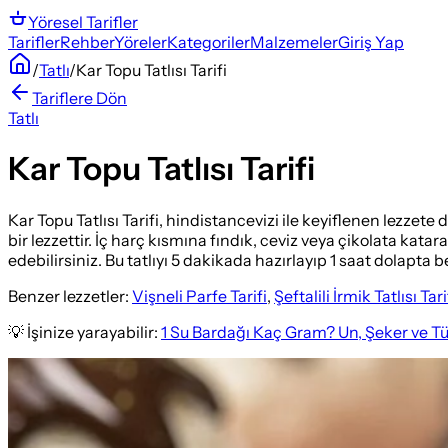
Yöresel
Tarifler
Tarifler
Rehber
Yöreler
Kategoriler
Malzemeler
Giriş Yap
/
Tatlı
/
Kar Topu Tatlısı Tarifi
Tariflere Dön
Tatlı
Kar Topu Tatlısı Tarifi
Kar Topu Tatlısı Tarifi, hindistancevizi ile keyiflenen lezzete d
bir lezzettir. İç harç kısmına fındık, ceviz veya çikolata kata
edebilirsiniz. Bu tatlıyı 5 dakikada hazırlayıp 1 saat dolapt
Benzer lezzetler:
Vişneli Parfe Tarifi
,
Şeftalili İrmik Tatlısı Tari
💡 İşinize yarayabilir:
1 Su Bardağı Kaç Gram? Un, Şeker ve T