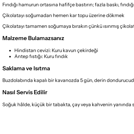
Fındığı hamurun ortasına hafifçe bastırın; fazla baskı, fınd
Çikolatayı soğumadan hemen kar topu üzerine dökmek
Çikolatayı tamamen soğumaya bırakın çünkü ısınmış çikolat
Malzeme Bulamazsanız
Hindistan cevizi
:
Kuru kavun çekirdeği
Antep fıstığı
:
Kuru fındık
Saklama ve Isıtma
Buzdolabında kapalı bir kavanozda 5 gün, derin dondurucuda 1
Nasıl Servis Edilir
Soğuk hâlde, küçük bir tabakta, çay veya kahvenin yanında s